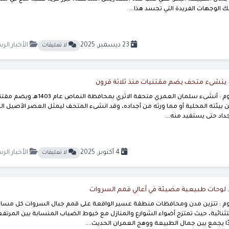
 الوجهات الفريدة التي تجسد هذا...
23 ديسمبر, 2025
الأخبار الر
لا تعليقات
 ينشىء متحف يضم مقتنيات منذ ثلاثة قرون
صحيفة النماص اليوم : أنشىء سلمان العمري متحفة الاثري بمحافظة النماص عام
ن بيئته المحلية أو مما ورثه من أجداده، وقد انشىء المتحف ليمثل العصر الأصيل ال
جداد حتى يستفيد منه...
4 أكتوبر, 2025
الأخبار الر
لا تعليقات
. لوحات طبيعية مضيئة في أعالي قمم السروات
م : تتزين مدن ومحافظات منطقة عسير الواقعة على قمم جبال السروات كل مساء
نائية، حيث تمتزج أضواء الشوارع والمنازل مع خيوط الضباب المنسابة بين المرتفع
ا يجمع بين جمال الطبيعة ووهج العمران الحديث....