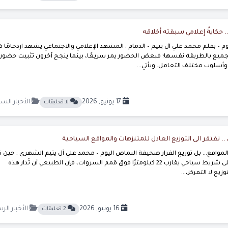
 حكايةُ إعلامي سبقته أخلاقه
– بقلم محمد علي آل يتيم – الدمام : المشهد الإعلامي والاجتماعي يشهد ازدحامًا كبي
 الجميع بالطريقة نفسها؛ فبعض الحضور يمر سريعًا، بينما ينجح آخرون تثبيت حضور
سلوب مختلف التعامل. ويأتي...
17 يونيو, 2026
الأخبار السي
لا تعليقات
 تفتقر الى التوزيع العادل للمتنزهات والمواقع السياحية
المواقع… بل توزيع القرار صحيفة النماص اليوم – محمد علي آل يتيم الشهري : حين ت
محافظة النماص على شريط سياحي يقارب 22 كيلومترًا فوق قمم السروات، فإن الطبيعي أن تُدار هذه
ع لا التمركز،...
16 يونيو, 2026
الأخبار الر
2 تعليقات