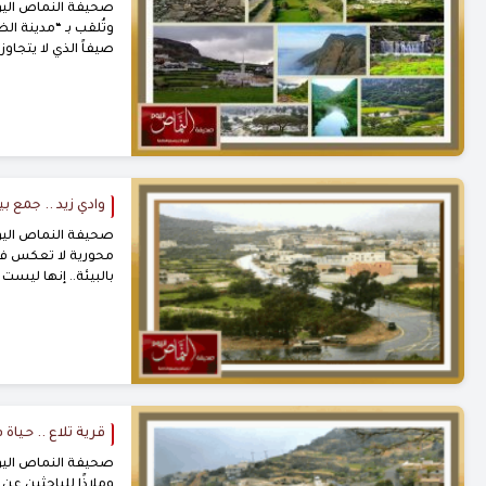
صحيفة النماص اليوم
وتُلقب بـ “مدينة ال
صيفاً الذي لا يتجاوز 25 درجة مئوية، وتقع المدينة “النماص” جنوب...
وادي زيد .. جمع بي
صحيفة النماص اليوم 
محورية لا تعكس فقط
بالبيئة.. إنها ليست
قرية تلاع .. حيا
صحيفة النماص اليوم
وملاذًا للباحثين ع