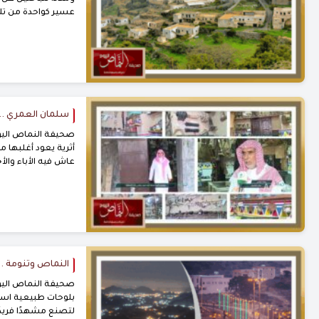
عسير كواحدة من تلك
سلمان العمري ..
أثرية يعود أغلبها م
عاش فيه الأباء والأ
النماص وتنومة .
صحيفة النماص اليو
بلوحات طبيعية استث
لتصنع مشهدًا فريدً