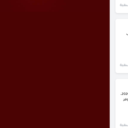
سمية
سمية
صحيفة النماص اليوم : أطلقت هيئة تطوير منطقة عسير خريطة تفاعلية رقمية لموسم صيف عسير 2026،
فر
سمية