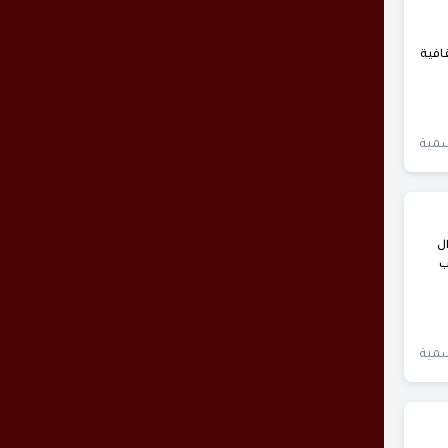
افية
سمية
حولها، يوم الأربعاء 27 شوال
ب
سمية