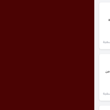
ة
سمية
احدة من
سمية