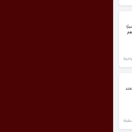
رًا
هم
احية
متد
سمية