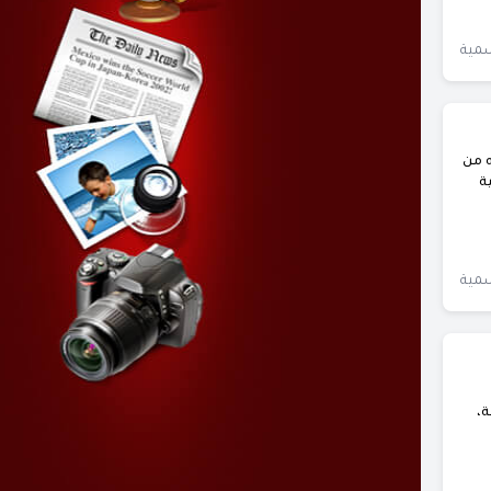
سمية
ه من
ة
سمية
ة،