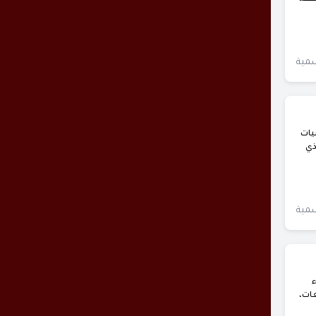
سمية
 1403هـ ويضم مقتنيات
ذي
سمية
ات،