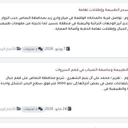
 سحر الطبيعة وإطلالات تهامة
 : تواصل قرية «المدانة» الواقعة في مركز وادي زيد بمحافظة النماص جذب الزوار
ى أبرز الوجهات التراثية والريفية في منطقة عسير، لما تختزنه من مقومات طبيعي
جبال وإطلالات تهامة الخلابة وأصالة العمارة...
7 يونيو, 2026
الأخبار الر
لا تعليقات
الطبيعة وعاصمة الضباب في قمم السروات
 – تقرير / محمد علي آل يتيم الشهـري : تتربع محافظة النماص على قمم جبال
السروات الشاهقة بارتفاعات تصل في بعض أجزائها إلى نحو 3000 متر فوق سطح البحر، لتشكل و
 والطبيعية في...
24 مايو, 2026
الأخبار الر
لا تعليقات