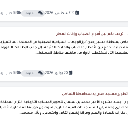
9 أغسطس, 2026
الأخبار الر
لا تعليقات
 ترحب بكم بين أمواج الضباب وزخات المطر
ص بمنطقة عسير إحدى أبرز الوجهات السياحية الصيفية في المملكة، بما تتميز ب
 جبلية تجمع بين الأمطار والضباب والغابات الكثيفة، إلى جانب الإطلالات البانورامي
والطبيعية التي تستقطب الزوار من مختلف مناطق المملكة....
20 يوليو, 2026
الأخبار الر
لا تعليقات
. تطوير مسجد صدر إيد بمحافظة النماص
 : جسد مشروع الأمير محمد بن سلمان لتطوير المساجد التاريخية التزام المملكة
الحضاري والعمراني للمساجد ذات القيمة التاريخية، وصون هويتها المعمارية الأصيل
ى منارات للعبادة والعلم ومراكز إشعاع ثقافي واجتماعي. ويأتي مسجد...