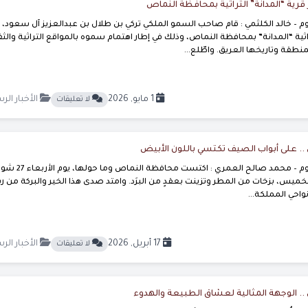
 قرية “المدانة” التراثية بمحافظة النماص
 – خالد الكلثمي : قام صاحب السمو الملكي تركي بن طلال بن عبدالعزيز آل سعود،
تراثية “المدانة” بمحافظة النماص، وذلك في إطار اهتمام سموه بالمواقع التراثية والثق
طقة وتاريخها العريق. واطّلع...
1 مايو, 2026
الأخبار الر
لا تعليقات
. على أبواب الصيف تكتسي باللون الأبيض
صحيفة النماص اليوم – محمد صالح العمري : اكتست محافظة النماص وما 
م الخميس، بزخات من المطر وتزينت بعقدٍ من البرَد. وامتد صدى هذا الخير والبركة من ر
واحي المملكة...
17 أبريل, 2026
الأخبار الر
لا تعليقات
. الوجهة المثالية لعشاق الطبيعة والهدوء