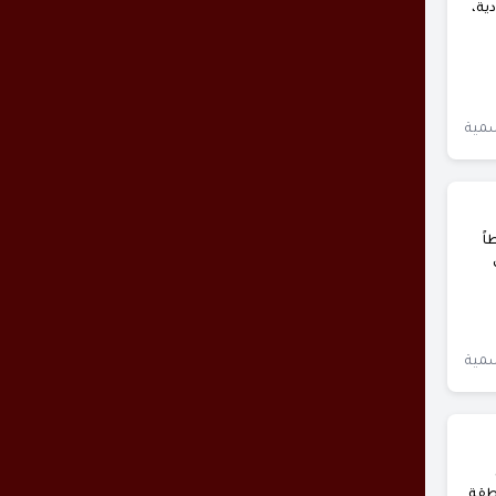
ية،
سمية
اً
سمية
نطقة