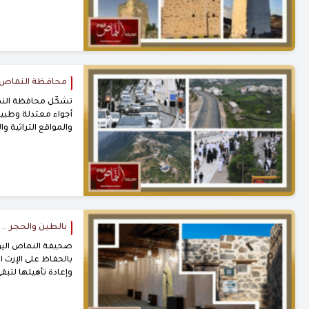
محافظة النماص ..
تشكّل محافظة النما
أجواء معتدلة وطبيعة
والمواقع التراثية 
بالطين والحجر .
صحيفة النماص اليوم
بالحفاظ على الإرث 
وإعادة تأهيلها لتبق