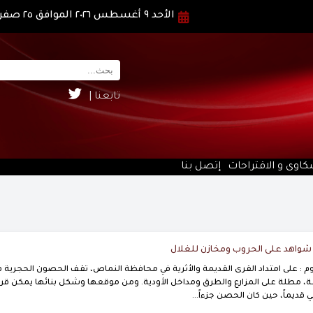
الأحد ٩ أغسطس ٢٠٢٦ الموافق ٢٥ صفر ١٤٤٨ هـ
تابعنا |
كاوى و الاقتراحات
إتصل بنا
واهد على الحروب ومخازن للغلال
 : على امتداد القرى القديمة والأثرية في محافظة النماص، تقف الحصون الحجرية ف
 مطلة على المزارع والطرق ومداخل الأودية. ومن موقعها وشكل بنائها يمكن قرا
 قديماً، حين كان الحصن جزءاً...