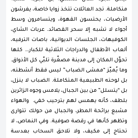
متكاملة. تجد العائلات تتخذ زوايا خاصة، يفرشون
الأرضيات، يحتسون القهوة، ويتسامرون وسط
أجواء لا تشبه إلا سحر القصائد. عربات الشاي،
الكوفيهات، الجلسات الديوانية، باصات الترفيه،
ألعاب الأطفال والدراجات الثلاثية للكبار… كلها
تحوّل المكان إلى مدينة مصغّرة تلبّي كل الأذواق.
وما يُميّز “ممشى الضباب” ليس فقط أنشطته،
بل لوحته الطبيعية المتكاملة. الضباب لا ينزل،
بل “يتسلل” من بين الجبال، يلامس وجوه الزائرين
بلطف، كأنه يهمس لهم بترحيب خفي. والهواء
مشبع برائحة المطر، والجبال من حولك تتوارى
وتظهر كأنها في رقصة صوفية. وفي النماص، لا
تحتاج إلى مكيف، ولا تلاحق السحاب بعدسة