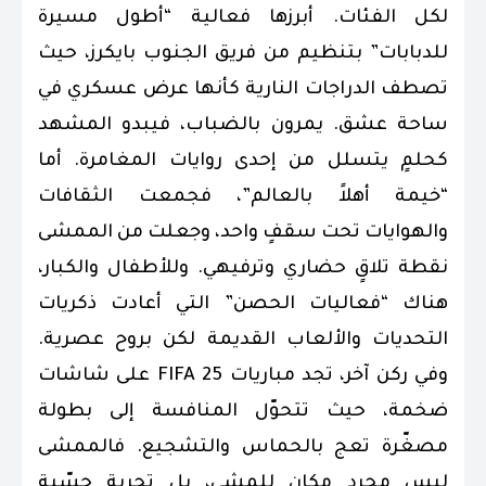
لكل الفئات. أبرزها فعالية “أطول مسيرة
للدبابات” بتنظيم من فريق الجنوب بايكرز، حيث
تصطف الدراجات النارية كأنها عرض عسكري في
ساحة عشق. يمرون بالضباب، فيبدو المشهد
كحلمٍ يتسلل من إحدى روايات المغامرة. أما
“خيمة أهلاً بالعالم”، فجمعت الثقافات
والهوايات تحت سقفٍ واحد، وجعلت من الممشى
نقطة تلاقٍ حضاري وترفيهي. وللأطفال والكبار،
هناك “فعاليات الحصن” التي أعادت ذكريات
التحديات والألعاب القديمة لكن بروح عصرية.
وفي ركن آخر، تجد مباريات FIFA 25 على شاشات
ضخمة، حيث تتحوّل المنافسة إلى بطولة
مصغّرة تعج بالحماس والتشجيع. فالممشى
ليس مجرد مكان للمشي، بل تجربة حسّية