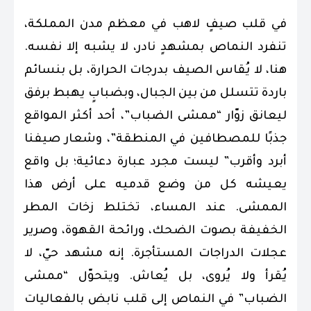
في قلب صيفٍ لاهب في معظم مدن المملكة،
تنفرد النماص بمشهدٍ نادر، لا يشبه إلا نفسه.
هنا، لا يُقاس الصيف بدرجات الحرارة، بل بنسائم
باردة تتسلل من بين الجبال، وبضبابٍ يهبط برفق
ليعانق زوّار “ممشى الضباب”، أحد أكثر المواقع
جذبًا للمصطافين في المنطقة”، وشعار صيفنا
أبرد وأقرب” ليست مجرد عبارة دعائية؛ بل واقع
يعيشه كل من وضع قدميه على أرض هذا
الممشى. عند المساء، تختلط زخات المطر
الخفيفة بصوت الضحك، ورائحة القهوة، وصرير
عجلات الدراجات المستأجرة. إنه مشهد حيّ، لا
يُقرأ ولا يُروى، بل يُعاش. ويتحوّل “ممشى
الضباب” في النماص إلى قلب نابض بالفعاليات