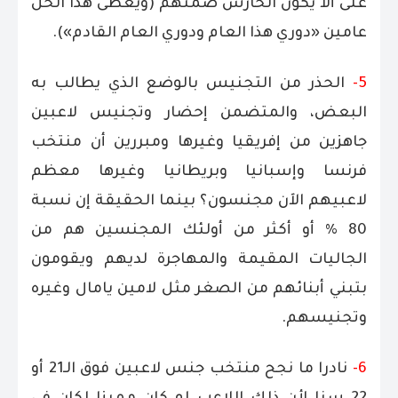
على ألا يكون الحارس ضمنهم (ويعطى هذا الحل
عامين «دوري هذا العام ودوري العام القادم»).
5-
الحذر من التجنيس بالوضع الذي يطالب به
البعض، والمتضمن إحضار وتجنيس لاعبين
جاهزين من إفريقيا وغيرها ومبررين أن منتخب
فرنسا وإسبانيا وبريطانيا وغيرها معظم
لاعبيهم الآن مجنسون؟ بينما الحقيقة إن نسبة
80 % أو أكثر من أولئك المجنسين هم من
الجاليات المقيمة والمهاجرة لديهم ويقومون
بتبني أبنائهم من الصغر مثل لامين يامال وغيره
وتجنيسهم.
6-
نادرا ما نجح منتخب جنس لاعبين فوق الـ21 أو