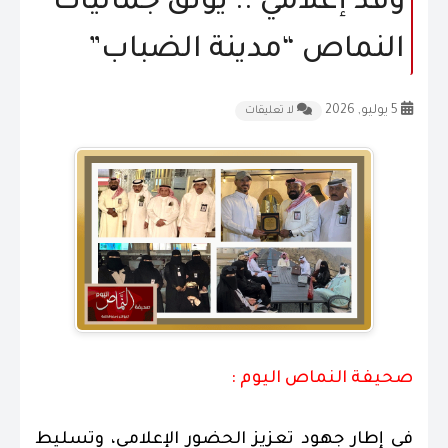
وفد إعلامي .. يوثق جماليات
المقالات
النماص “مدينة الضباب”
الشكاوى و الاقتراحات
5 يوليو, 2026
لا تعليقات
إتصل بنا
صحيفة النماص اليوم :
في إطار جهود تعزيز الحضور الإعلامي، وتسليط