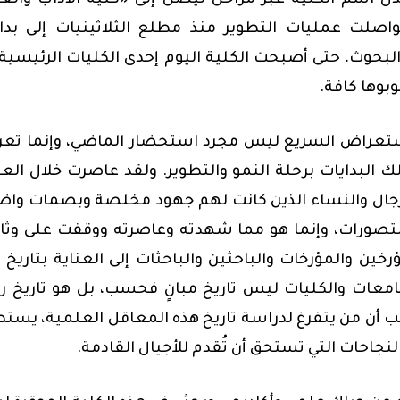
ل اسم الكلية عبر مراحل ليصل إلى «كلية الآداب والع
تواصلت عمليات التطوير منذ مطلع الثلاثينيات إلى بدا
والبحوث، حتى أصبحت الكلية اليوم إحدى الكليات الرئيسية
بوها كافة.
استعراض السريع ليس مجرد استحضار الماضي، وإنما تع
 تلك البدايات برحلة النمو والتطوير. ولقد عاصرت خلال الع
الرجال والنساء الذين كانت لهم جهود مخلصة وبصمات وا
 التصورات، وإنما هو مما شهدته وعاصرته ووقفت على وثا
ؤرخين والمؤرخات والباحثين والباحثات إلى العناية بتاريخ 
امعات والكليات ليس تاريخ مبانٍ فحسب، بل هو تاريخ ر
ب أن من يتفرغ لدراسة تاريخ هذه المعاقل العلمية، يست
جاحات التي تستحق أن تُقدم للأجيال القادمة.