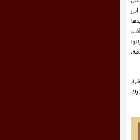
ليس
برز
دها
فاء
لوا
قة،
رار
ارك