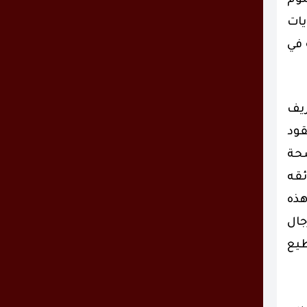
لوم
يات
 في
ريف
قود
ضحة
ئقه
هذه
جال
طيع