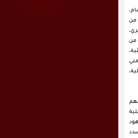
ام،
 من
ري،
 من
ة وبحثية،
مني
ية،
سهم
لية
هود
سدد