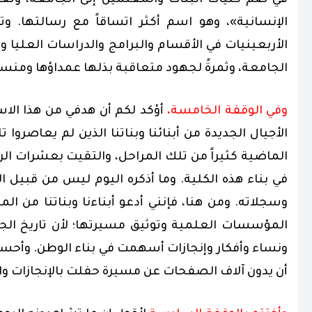
في ضم كليات البنات والمعلمين إلى الجامعة، وتعد
الإنسانية»، وهو اسم أكثر اتساقاً مع رسالتها. و
الأربعينيات في الأقسام والبرامج والدراسات العليا 
الجامعة، وثمرةً لجهود متعاقبة بذلها عمداؤها ومنسو
وفي الوقفة الخامسة،
أؤكد لكم أن هدفي من هذا ال
الأجيال الجديدة من أبنائنا وبناتنا الذين لم يعاصروا
الماضية كثيراً من تلك المراحل، والتقيت بعشرات 
في بناء هذه الكلية. وما أذكره اليوم ليس من قبيل
وسجلاته. ومن هنا، فإنني أدعو أبناءنا وبناتنا من الم
المؤسسات العلمية وتوثيق مسيرتها؛ لأن تاريخ الج
ونساء وأفكار وإنجازات أسهمت في بناء الوطن. وأحس
أن يدون آلاف الصفحات عن مسيرة حفلت بالإنجازات والن