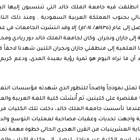
(١٤١٩هـ/ ١٩٩٨م) الذي انطلقت فيه جامعة الملك خالد التي تنتسبون إليها ال
الي بجنوب المملكة العربية السعودية . ومنذ ذلك التار
تسارع نمو التعليم الجامعي وتوسع كمّاً ونوعاً، ولم نصل إلى عام (١٤٣٥هـ/ ٢٠١٤م) إلا وقد انتشرت الجامع
لى جازان ونجران. وكان لجامعة الملك خالد دور ريادي ومح
ها العلمية إلى منطقتي جازان ونجران اللتين شهدتا لاحقاً ق
أن ما نراه اليوم هو ثمرة رؤية بعيدة المدى، ودعم كريم
 تمثل نموذجاً واضحاً للتطور الذي شهدته مؤسسات التع
 مقتصرة على كليتين، ثم أُنشئت كلية اللغة العربية والع
ندما تأسست جامعة الملك خالد، دخلت تلك الكليات مر
معة واجهت تحديات وعقبات مصاحبة لعمليات التوسع والد
هاية العشرينيات من القرن الهجري الحالي خطوة مهمة تم