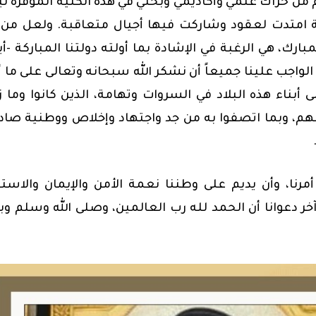
م من حراك علمي وأكاديمي وبحثي في هذه الكلية الموقرة 
ة امتدت لعقود وشاركت فيها أجيال متعاقبة. ولعل من أ
ارك، هي الرغبة في الإشادة بما أولته دولتنا المباركة -أي
 الواجب علينا جميعاً أن نشكر الله سبحانه وتعالى على ما أ
 أبناء هذه البلاد في السروات وتهامة، الذين كانوا وما زا
 وبما اتصفوا به من جد واجتهاد وإخلاص ووطنية صاد
مرنا، وأن يديم على وطننا نعمة الأمن والإيمان والاستق
وآخر دعوانا أن الحمد لله رب العالمين، وصلى الله وسلم وب