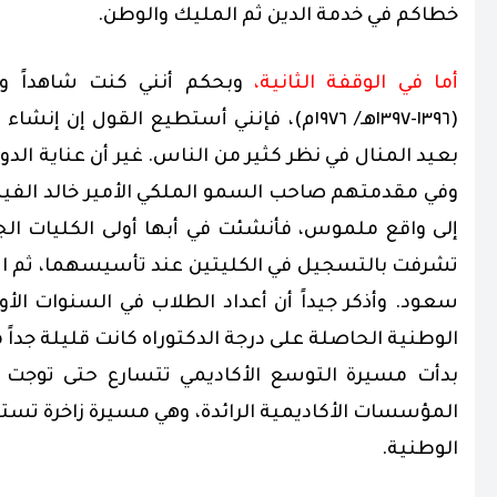
خطاكم في خدمة الدين ثم المليك والوطن.
أما في الوقفة الثانية،
وبحكم أنني كنت شاهداً وم
(١٣٩٦-١٣٩٧هـ/ ١٩٧٦م)، فإنني أستطيع القو
بعيد المنال في نظر كثير من الناس. غير أن عناية الد
وفي مقدمتهم صاحب السمو الملكي الأمير خالد الفي
إلى واقع ملموس، فأنشئت في أبها أولى الكليات الج
تشرفت بالتسجيل في الكليتين عند تأسيسهما، ثم استق
سعود. وأذكر جيداً أن أعداد الطلاب في السنوات الأ
الوطنية الحاصلة على درجة الدكتوراه كانت قليلة جداً
بدأت مسيرة التوسع الأكاديمي تتسارع حتى توجت ه
المؤسسات الأكاديمية الرائدة، وهي مسيرة زاخرة تس
الوطنية.