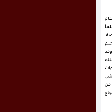
ام
ماً
صة،
حلم
وقد
ملك
ءات
شر،
 من
جاح