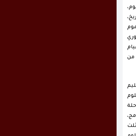
يوم،
يخ،
ات في عموم
وري
يام
 من
ليم
لوم
حلة
مج،
ثلت