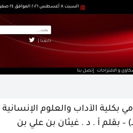
السبت ٨ أغسطس ٢٠٢٦ الموافق ٢٤ صفر ١٤٤٨ هـ
تابعنا |
كاوى و الاقتراحات
إتصل بنا
ي بكلية الآداب والعلوم الإنسانية
معة الملك خالد ، عام (١٤٤٧هـ) – بقلم أ . د . غيثان بن علي بن