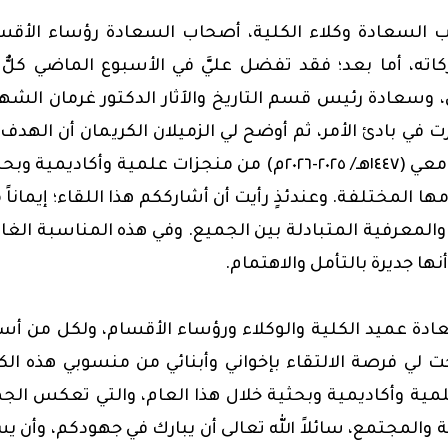
ب السعادة وكلاء الكلية، أصحاب السعادة رؤساء الأقس
اته، أما بعد؛ فقد ت
فضل
عليَّ في الأسبوع الماضي كلٌّ
 وسعادة رئيس قسم التاريخ والآثار الدكتور غرمان الشه
 في بادئ الأمر، ثم أوضح لي الزميلان الكريمان أن الهدف
هذا الاحتفال هو الوقوف على ما تحقق خلال العام الجامعي (١٤٤٧هـ/ ٢٠٢٥-٢٠٢٦م) من منجزات علمية وأكاديمي
المختلفة. وعندئذٍ رأيت أن أشارككم هذا اللقاء؛ إيماناً 
والمعرفية المتبادلة بين الجميع. وفي هذه المناسبة الغال
ها جديرة بالتأمل والاهتمام.
ادة عميد الكلية والوكلاء ورؤساء الأقسام، ولكل من أ
ت لي فرصة الالتقاء بإخواني وأبنائي من منسوبي هذه الك
مية وأكاديمية وبحثية خلال هذا العام، والتي تعكس الج
 والمجتمع، سائلاً الله تعالى أن يبارك في جهودكم، وأن ي