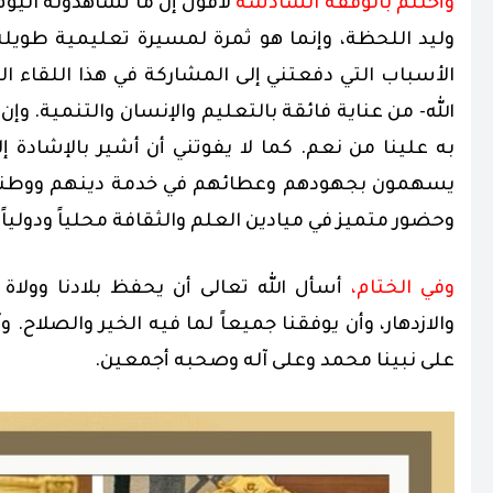
وأختتم بالوقفة السادسة
لأقول إن ما تشاهدونه اليو
وليد اللحظة، وإنما هو ثمرة لمسيرة تعليمية طويل
الأسباب التي دفعتني إلى المشاركة في هذا اللقاء المب
الله- من عناية فائقة بالتعليم والإنسان والتنمية. وإن
به علينا من نعم. كما لا يفوتني أن أشير بالإشادة إلى
يسهمون بجهودهم وعطائهم في خدمة دينهم ووطنهم،
وحضور متميز في ميادين العلم والثقافة محلياً ودولياً.
وفي الختام،
أسأل الله تعالى أن يحفظ بلادنا وولاة أ
والازدهار، وأن يوفقنا جميعاً لما فيه الخير والصلاح. 
على نبينا محمد وعلى آله وصحبه أجمعين.