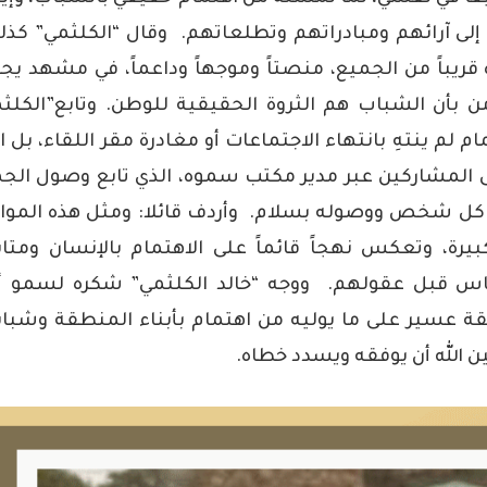
لى آرائهم ومبادراتهم وتطلعاتهم.
وقال “الكلثمي” كذل
قريباً من الجميع، منصتاً وموجهاً وداعماً، في مشهد ي
من بأن الشباب هم الثروة الحقيقية للوطن.
وتابع”الكلث
 لم ينتهِ بانتهاء الاجتماعات أو مغادرة مقر اللقاء، بل ا
ى المشاركين عبر مدير مكتب سموه، الذي تابع وصول الج
مة كل شخص ووصوله بسلام.
وأردف قائلا: ومثل هذه المو
ة، وتعكس نهجاً قائماً على الاهتمام بالإنسان ومتا
الناس قبل عقولهم.
ووجه “خالد الكلثمي” شكره لسمو أ
قة عسير على ما يوليه من اهتمام بأبناء المنطقة وشباب
الله أن يوفقه ويسدد خطاه.