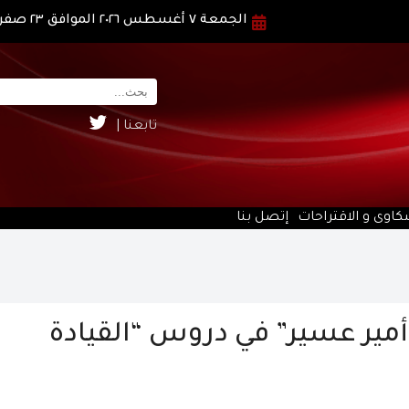
الجمعة ٧ أغسطس ٢٠٢٦ الموافق ٢٣ صفر ١٤٤٨ هـ
تابعنا |
كاوى و الاقتراحات
إتصل بنا
أمير عسير” في دروس “القيادة