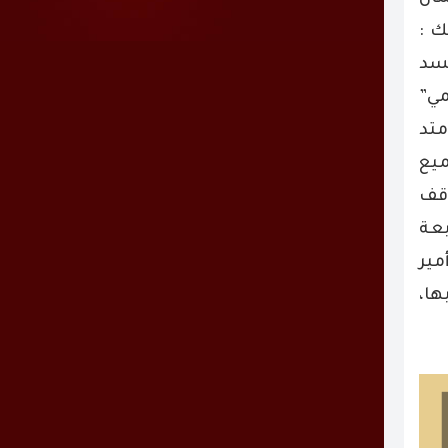
ك :
جسد
مي”
متد
ميع
اقف
بعة
مير
ها،