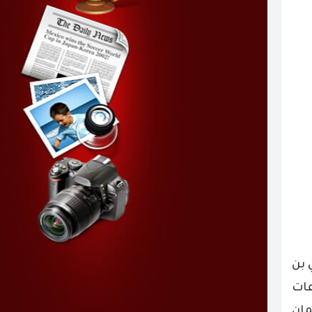
 بن
عات
مان