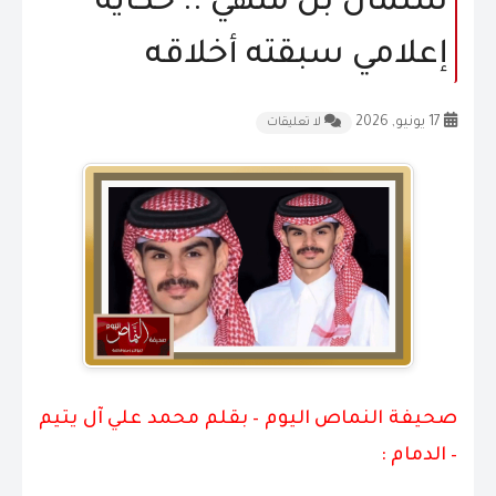
سلمان بن ملهي .. حكايةُ
المقالات
إعلامي سبقته أخلاقه
الشكاوى و الاقتراحات
17 يونيو, 2026
لا تعليقات
إتصل بنا
صحيفة النماص اليوم – بقلم محمد علي آل يتيم
– الدمام :