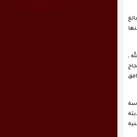
الغ
نها
ه ـ
جاج
افق
دسة
يثة
نية