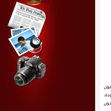
مون
دة،
دون