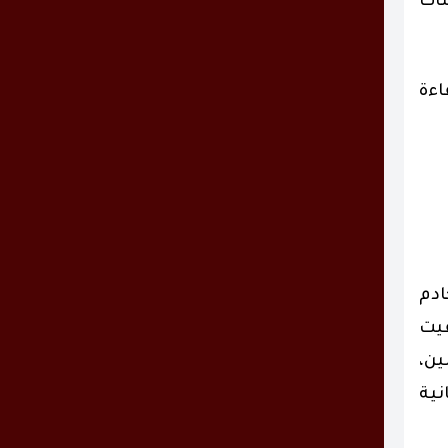
مات
اءة
ادم
قيت
ين،
نية