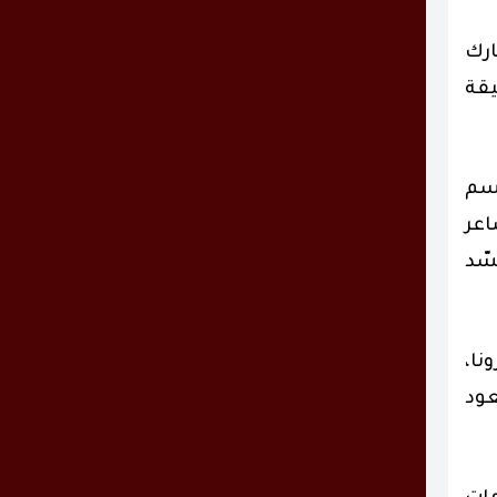
ارك
خطط دقيقة
وسم
اعر
ي مهيب جسّد
نا،
عود