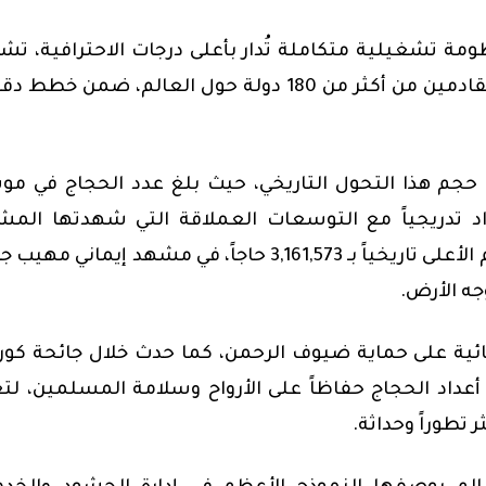
مة تشغيلية متكاملة تُدار بأعلى درجات الاحترافية، تش
فيها مختلف قطاعات الدولة لخدمة ملايين الحجاج القادمين من أكثر من 180 دولة حول العالم، ضمن 
 حجم هذا التحول التاريخي، حيث بلغ عدد الحجاج في م
عداد تدريجياً مع التوسعات العملاقة التي شهدتها المش
المقدسة، حتى وصل العدد في موسم 1433هـ إلى الرقم الأعلى تاريخياً بـ 3,161,573 حاجاً، في مشهد إيمان
جه الأرض.
ئية على حماية ضيوف الرحمن، كما حدث خلال جائحة كورو
 أعداد الحجاج حفاظاً على الأرواح وسلامة المسلمين، لت
طوراً وحداثة.