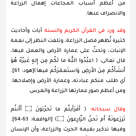
من أعظم أسباب المجاعات إهمال الزراعة
والانصراف عنها.
وقد ورد في القرآن الكريم والسنة
آيات وأحاديث
كثيرة تُظهر فضل الزراعة، وتلفت النظر إلى نعمة
الإنبات، وتحثّ على عمارة الأرض والعمل فيها،
قال تعالى: ﴿ اعبُدُوا اللَّهَ ما لَكُم مِن إِلهٍ غَيرُهُ هُوَ
أَنشَأَكُم مِنَ الأَرضِ وَاستَعمَرَكُم فيها﴾[هود: 61].
أي طلب منكم عبادته، وعمارة الأرض وإصلاحها.
ومن أعظم صور عمارتها الزراعة والغرس.
وقال سبحانه:
﴿ أَفَرَأَيتُم ما تَحرُثونَ ۝ أَأَنتُم
تَزرَعونَهُ أَم نَحنُ الزّارِعونَ ۝﴾ [الواقعة: 63-64].
وفيها تذكير بقيمة الحرث والزراعة، وأن الإنسان