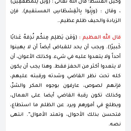
وكيل القسط؛ قال الله تعالى : (وَيْلٌ لِلْمُطَفِّفِينَ)
، وقال : (وزِنُوا بِالْقِسْطَاسِ المستقيم). فإن
الزيادة والحيف ظلم عظيم..
قال الله العظيم :
(وَمَن يَظلِم مِنكُم نُذِقهُ عَذابًا
كَبيرًا). ويجب أن يحد للقباض أيضاً أن لا يهينوا
أحداً ولا يتعدوا عليه في شيء. وكذلك الأعوان، أن
لا يتعدوا أكثر من الحفز فقط. وهذا يجب أن يكون
كله تحت نظر القاضي وشدته ورقبته عليهم،
فإنهم لصوص، عارفون بوجوه المكر والشرّ،
وكذلك تكون رقبة القاضي أيضا على العمال،
ويطلع في أمورهم ويرد عن الظلم ما استطاع،
فتحسن بذلك الأحوال، وتمتد الأموال”. انتهى
نصه.