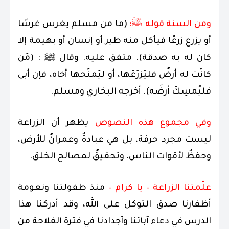
ومن السنة قوله ﷺ:
(ما من مسلم يغرس غرسًا
أو يزرع زرعًا فيأكل منه طير أو إنسان أو بهيمة إلا
كان له به صدقة). متفق عليه. وقال ﷺ : (مَن
كانَت له أرضٌ فليَزرَعْها، أو ليَمنَحها أخاه، فإن أبى
فليُمسِكْ أرضَه). أخرجه البخاري ومسلم.
وفي مجموع هذه النصوص
يظهر أن الزراعة
ليست مجرد حرفة، بل هي عبادةٌ وعمرانٌ للأرض،
وحفظٌ لأقوات الناس، وتحقيقٌ لمصالح الخلق.
علّمتنا الزراعة – يا كرام –
منذ طفولتنا ونعومة
أظفارنا صدق التوكل على الله، وقد أدركنا هذا
الدرس في دعاء آبائنا وآجدادنا في فترة الفلاحة من