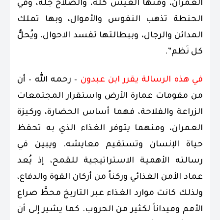
العمران، ومنها العيش كله، والصلاح جلّه، وفي
الحنطة تذهب النفوس والأموال، وبها تملك
المدائن والرجال، وببطالتها تفسد الاحوال، ويُحلُّ
كل نَظم”.
في هذه الرسالة يقرر ابن عبدون
– رحمه الله – أن
من مقومات عمارة الأرض واستقرار المجتمعات
الزراعة والفلاحة، فهما أساس الحضارة، وركيزة
العمران، ومنهما يتوفر الغذاء الذي به تحفظ
حياة الإنسان وتستقيم معايشه. ويبين في
رسالته الأهمية الاستراتيجية للقمح، إذ يُعد
عماد الأمن الغذائي وركناً من أركان القوة والدفاع،
ولذلك كانت موارد الغذاء عبر التاريخ محطَّ صراع
الأمم وميداناً لكثير من الحروب. كما يشير إلى أن