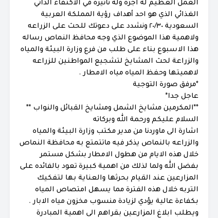
العمل العظيم له اجره وله تاثيره في الاكتفاء الذاتي
الغذائي الذي هو احد أهداف رؤية المملكة العربية
السعودية ٢٠/٣٠ ونشدد على دعوتك للحث على الزراعه
ولاهمية هذا الموضوع الذي وجه محافظ النماص رساله
هذا الاسبوع بناء على طلب من فرع وزارة البيئة والمياه
والزراعة لحث المشايخ لتشجيع المواطنين للزراعه
لاهميتها وحفظ المياه مياه الامطار .
*مرفق صورة التوجية
عاجل جدا*
**المكرمين مشايخ الشمل ومشايخ القبائل والنواب **
السلام عليكم ورحمة الله وبركاته
اشارة الى ماوردنا من مدير مكتب وزارة البيئة والمياه
والزراعه بالنماص يذكر فيه ماتتمتع به محافظة النماص
خلال هذه الايام من هطول الامطار بشكل مستمر
بفضل الله ولما لذلك من اهمية كبيرة تعود بالفائده على
المزارعين عند القيام بحرثها والعناية بها لتفكيك
التربه خلال هذه الفترة مما يسهل امتصاص المياه
بكفاءة عالية يؤدي لزيادة منسوب مخزون مياه الابار .
ويطلب ابلاغ المزارعين بقراهم الى اهمية المبادرة