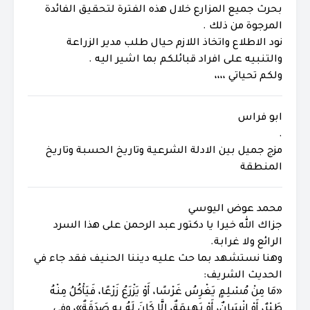
بحرث جميع المزارع خلال هذه الفترة لتحقيق الفائدة
المرجوة من ذلك .
نود الاطلاع واتخاذ اللازم حيال طلب مدير الزراعة
والتنبيه على افراد قبائلكم بما اشير اليه .
ولكم تحياتي ،،،،
ابو فراس
.
مزج جميل بين الادلة الشرعية وتاريخ الحسبة وتاريخ
المنطقة
محمد عوض اليوسي
جزاك الله خيرا يا دكتور عبد الرحمن على هذا السرد
الرائع ولا غرابة.
وهنا نستشهد بما حث عليه ديننا الحنيف فقد جاء في
الحديث الشريف:
«مَا مِنْ مُسْلِمٍ يَغْرِسُ غَرْسًا، أَوْ يَزْرَعُ زَرْعًا، فَيَأْكُلُ مِنْهُ
طَيْرٌ، أَوْ إِنْسَانٌ، أَوْ بَهِيمَةٌ، إِلَّا كَانَ لَهُ بِهِ صَدَقَةٌ»، وفي