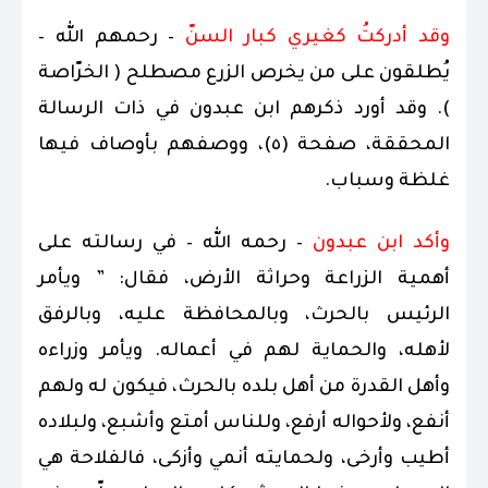
وقد أدركتُ كغيري كبار السنّ
– رحمهم الله –
يُطلقون على من يخرص الزرع مصطلح ( الخرّاصة
). وقد أورد ذكرهم ابن عبدون في ذات الرسالة
المحققة، صفحة (٥)، ووصفهم بأوصاف فيها
غلظة وسباب.
وأكد ابن عبدون
– رحمه الله – في رسالته على
أهمية الزراعة وحراثة الأرض، فقال: ” ويأمر
الرئيس بالحرث، وبالمحافظة عليه، وبالرفق
لأهله، والحماية لهم في أعماله. ويأمر وزراءه
وأهل القدرة من أهل بلده بالحرث، فيكون له ولهم
أنفع، ولأحواله أرفع، وللناس أمتع وأشبع، ولبلاده
أطيب وأرخى، ولحمايته أنمي وأزكى، فالفلاحة هي