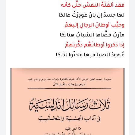
فقد ألفَتْهُ النفسُ حتَّى كأنه
لها جسدٌ إن بانَ غودِرْتُ هالكا
وحبَّب أوطانَ الرجالِ إليهمُ
مآربُ قضَّاها الشبابُ هنالكا
إذا ذكروا أوطانَهُم ذكَّرتهمُ
عُهودَ الصبا فيها فحنّوا لذلكا