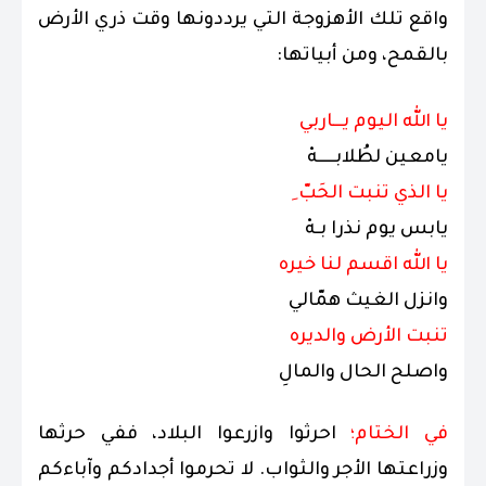
واقع تلك الأهزوجة التي يرددونها وقت ذري الأرض
بالقمح، ومن أبياتها:
‏يا الله اليوم يـــاربي
‏يامعين لطُلابـــــهْ
‏يا الذي تنبت الحَبّ ِ
‏يابس يوم نذرا بـهْ
‏يا الله اقسم لنا خيره
‏وانزل الغيث همّالي
‏تنبت الأرض والديره
‏واصلح الحال والمالِ
في الختام؛
احرثوا وازرعوا البلاد، ففي حرثها
وزراعتها الأجر والثواب. لا تحرموا أجدادكم وآباءكم