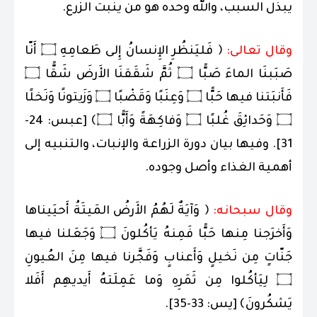
يبذل السبب، والله وحده هو من ينبت الزرع.
وقال تعالى:
﴿ فَليَنظُرِ الإِنسانُ إِلى طَعامِهِ ۝ أَنّا
صَبَبنَا الماءَ صَبًّا ۝ ثُمَّ شَقَقنَا الأَرضَ شَقًّا ۝
فَأَنبَتنا فيها حَبًّا ۝ وَعِنَبًا وَقَضْبًا ۝ وَزَيتونًا وَنَخلًا
۝ وَحَدائِقَ غُلبًا ۝ وَفاكِهَةً وَأَبًّا ۝﴾ [عبس: 24-
31]. وفيها بيان دورة الزراعة والإنبات، والتنبيه إلى
أهمية الغذاء وأصل وجوده.
وقال سبحانه:
﴿ وَآيَةٌ لَهُمُ الأَرضُ المَيتَةُ أَحيَيناها
وَأَخرَجنا مِنها حَبًّا فَمِنهُ يَأكُلونَ ۝ وَجَعَلنا فيها
جَنّاتٍ مِن نَخيلٍ وَأَعنابٍ وَفَجَّرنا فيها مِنَ العُيونِ
۝ لِيَأكُلوا مِن ثَمَرِهِ وَما عَمِلَتهُ أَيديهِم أَفَلا
يَشكُرونَ﴾ [يس: 33-35].