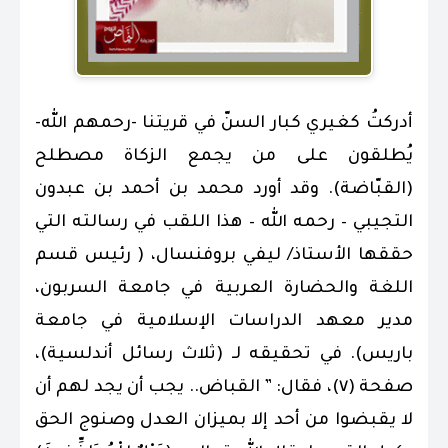
أدركتُ كغيري كبار السنّ في قريتنا -رحمهم الله-
يُطلقون على من يجمع الزكاة مصطلح
(القبّاضة). وقد أورد محمد بن أحمد بن عبدون
التجيبي – رحمه الله – هذا اللقب في رسالته التي
حققها الأستاذ/ ليفي بروفنسال، ( رئيس قسم
اللغة والحضارة العربية في جامعة السربون،
مدير معهد الدراسات الإسلامية في جامعة
باريس). في تحقيقه لـ (ثلاث رسائل أندلسية)،
صفحة (٧)، فقا
ل:
” القباض.. ي
جب أن يجد لهم أن
لا يقبضوا من أحد إلا بميزان العدل وصنوج الحق