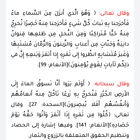
وقال تعالى:
﴿ وَهُوَ الَّذي أَنزَلَ مِنَ السَّماءِ ماءً
فَأَخرَجنا بِهِ نَباتَ كُلِّ شَيءٍ فَأَخرَجنا مِنهُ خَضِرًا نُخرِجُ
مِنهُ حَبًّا مُتَراكِبًا وَمِنَ النَّخلِ مِن طَلعِها قِنوانٌ
دانِيَةٌ وَجَنّاتٍ مِن أَعنابٍ وَالزَّيتونَ وَالرُّمّانَ مُشتَبِهًا
وَغَيرَ مُتَشابِهٍ انظُروا إِلى ثَمَرِهِ إِذا أَثمَرَ وَيَنعِهِ إِنَّ في
ذلِكُم لَآياتٍ لِقَومٍ يُؤمِنونَ﴾[الأنعام: 99].
وقال سبحانه:
﴿ أَوَلَم يَرَوا أَنّا نَسوقُ الماءَ إِلَى
الأَرضِ الجُرُزِ فَنُخرِجُ بِهِ زَرعًا تَأكُلُ مِنهُ أَنعامُهُم
وَأَنفُسُهُم أَفَلا يُبصِرونَ﴾[السجدة: 27]. وقال
تعالى: ﴿كُلُوا مِن ثَمَرِهِ إِذَا أَثْمَرَ وَآتُوا حَقَّهُ يَوْمَ
حَصَادِهِ﴾[الأنعام: 141]. وفيها إشارة إلى الحصاد
وتنظيم الحقوق المتعلقة بالزروع والثمار.