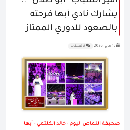
أمير الشباب “أبو طلال” ..
المقالات
يشارك نادي أبها فرحته
الشكاوى و الاقتراحات
بالصعود للدوري الممتاز
إتصل بنا
13 مايو, 2026
لا تعليقات
صحيفة النماص اليوم – خالد الكلثمي – أبها :