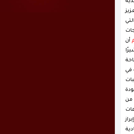
دية
ا يسهم في تعزيز
لتي
جات
أن
رًا
احة
 في
بات
ودة
 من
عات
راز
دية