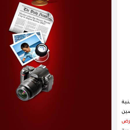
نية
ين
رض