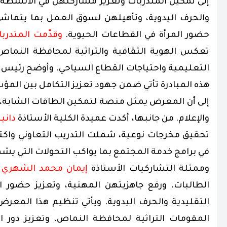
إلى تمكين المتدربات وتعزيز مشاركتهن في الأنشطة 
حضور المرأة في القطاعات الحيوية.
وقدّمت المتدرب
تعكس الهوية الثقافية والتراثية لمحافظة النماص،
التعليمية واحتياجات القطاع السياحي. وأوضح رئيس 
هذه المبادرة تأتي ضمن جهود تعزيز التكامل بين ال
إلى أن المعرض يمثل منصة لتمكين الطاقات الشابة، و
والإعلام. من جانبها، أكدت عميدة الكلية
الأستاذة
دانيه
تحقيق مخرجات نوعية، شملت التدريب التعاوني واكت
في برامج خدمة المجتمع بما يواكب التحولات التي يش
وممثلة التشاركيات الأستاذة
إيمان محمد الشهري
أ
الطالبات، ورفع جاهزيتهن المهنية، وتعزيز حضور 
التقليدية والحرف اليدوية. ويأتي تنظيم هذا المعرض
المقومات التراثية لمحافظة النماص، وتعزيز دور