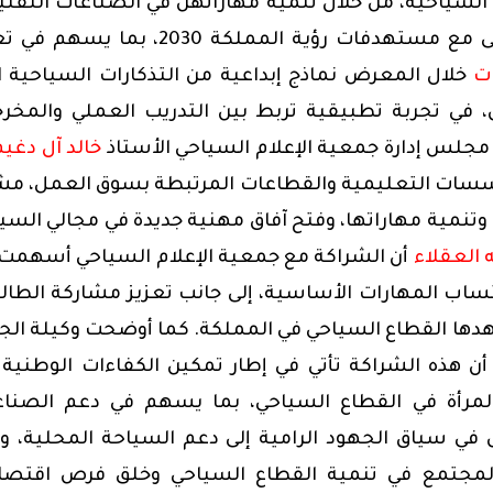
السياحية، من خلال تنمية مهاراتهن في الصناعات التقلي
والحرف اليدوية، وتأهيلهن لسوق العمل بما يتماشى مع مستهدفات رؤية المملكة 2030، بم
ات
خلال المعرض نماذج إبداعية من التذكارات السياحية ا
 في تجربة تطبيقية تربط بين التدريب العملي والمخر
مجلس إدارة جمعية الإعلا
م السياحي
الأستاذ
خالد آل دغيم
مؤسسات التعليمية والقطاعات المرتبطة بسوق العمل، مشي
تنمية مهاراتها، وفتح آفاق مهنية جديدة في مجالي السي
 العقلاء
أن الشراكة مع جمعية الإعلام السياحي أسهمت
ساب المهارات الأساسية، إلى جانب تعزيز مشاركة الطال
هدها القطاع السياحي في المملكة. كما أوضحت وكيلة الج
ن هذه الشراكة تأتي في إطار تمكين الكفاءات الوطنية
المرأة في القطاع السياحي، بما يسهم في دعم الصنا
 في سياق الجهود الرامية إلى دعم السياحة المحلية، وإب
 المجتمع في تنمية القطاع السياحي وخلق فرص اقتصا