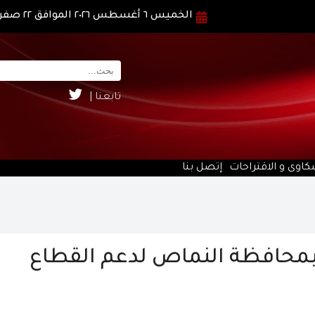
الخميس ٦ أغسطس ٢٠٢٦ الموافق ٢٢ صفر ١٤٤٨ هـ
تابعنا |
كاوى و الاقتراحات
إتصل بنا
 بمحافظة النماص لدعم القطاع