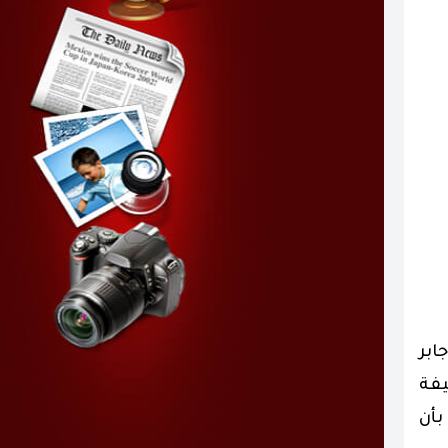
ابر
فة
بأن