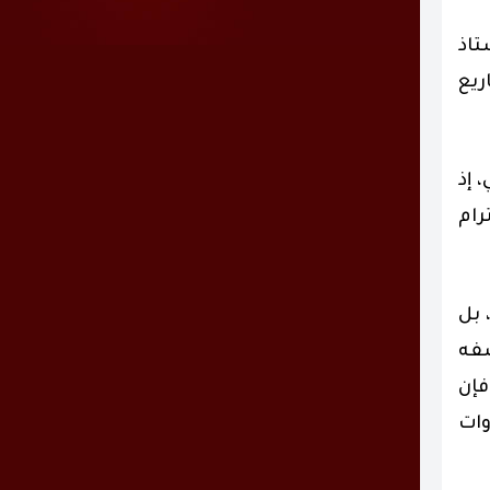
في (٦٥٠) صفحةً للأستاذ
يع
 إذ
رام
بل
صفه
فإن
وات