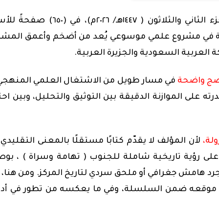
يأتي كتاب «القول المكتوب في تاريخ الجنوب» – الجزء الثاني والثلاثون ( ١٤٤٧هـ/ ٢٠٢٦م)، 
في مشروع علمي موسوعي يُعد من أضخم وأعمق المشار
العربية السعودية والجزيرة العربية.
نضج واضحة
في مسار طويل من الاشتغال العلمي المنهجي،
ته على الموازنة الدقيقة بين التوثيق والتحليل، وبين احت
ولة،
لأن المؤلف لا يقدّم كتابًا مستقلًا بالمعنى التقليدي،
لى رؤية تاريخية شاملة للجنوب ( تهامة وسراة ) ، بو
 مجرد هامش جغرافي أو ملحق سردي لتاريخ المركز. ومن هنا، 
ي موقعه ضمن السلسلة، وفي ما يعكسه من تطور في أد