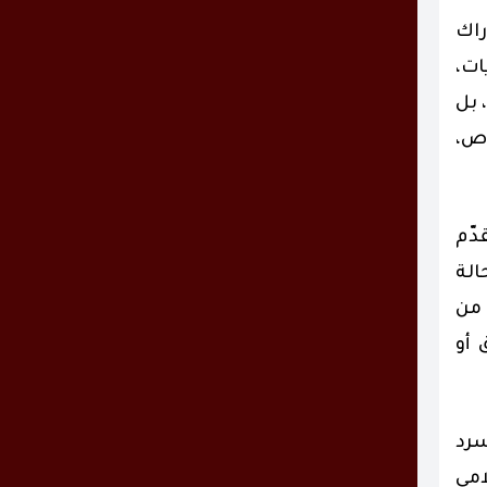
اك
ات،
 بل
وص،
دّم
الة
 من
 أو
سرد
امي