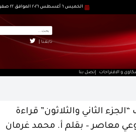
الخميس ٦ أغسطس ٢٠٢٦ الموافق ٢٢ صفر ١٤٤٨ هـ
تابعنا |
كاوى و الاقتراحات
إتصل بنا
الجزء الثاني والثلاثون” قراءة
ي معاصر – بقلم أ. محمد غرمان