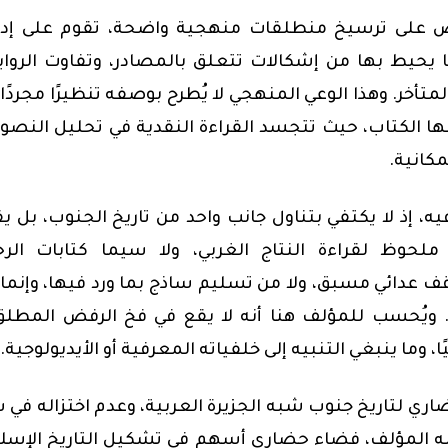
ص على ترسيخ منطلقات منهجية واضحة،
تقوم على إدر
ما يحيط بها من إشكالات تتعلق بالمصادر، وتفاوت الرواي
متأخر. وهذا الوعي المنهجي لا يُطرح بوصفه تنظيرًا مجردًا،
ها الكتاب، حيث تتجسد القراءة النقدية في تحليل النص
مكانية.
فيه، إذ لا يكتفي بتناول جانب واحد من تاريخ الجنوب،
بل يق
لحوظ لقراءة النتاج الغربي، ولا سيما كتابات الرح
قف عدائي مسبق، ولا من تسليم ساذج بما ورد فيها، وإنما
ويُحسب للمؤلف هنا أنه لا يقع في فخ الرفض المطلق
، وما ينبغي التنبيه إلى خلفياته المعرفية أو الأيديولوجية.
ضاري لتاريخ جنوب شبه الجزيرة العربية،
وعدم اختزاله في 
ّمه المؤلف، فضاء حضاري أسهم في تشكيل التاريخ الإسل