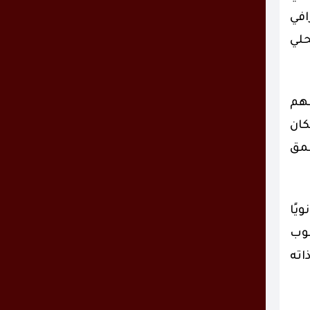
افي
حلي
فهم
كان
عمق
ويًا
نوب
اته