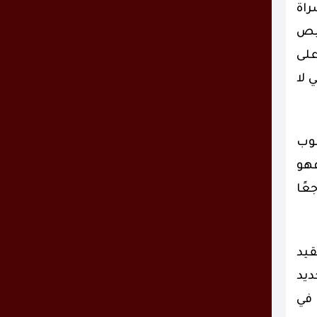
راة
حيص
على
 لا
نوب
فهو
عًا
قيد
ديد
 في