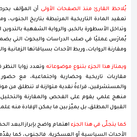
يُلاحظ القارئ منذ الصفحات الأولى
أن المؤلف يحر
تعقيد المادة التاريخية المرتبطة بتاريخ الجنوب، و
وتداخل الأسطورة بالخبر، والرواية الشفهية بالتدوين ال
يُمارَس عمليًا في صلب الدراسات والبحوث التي يضم
ومقارنة الروايات، وربط الأحداث بسياقاتها الزمانية وال
ويمتاز هذا الجزء بتنوع موضوعاته
وتعدد زوايا النظر 
مقاربات تاريخية وحضارية واجتماعية، مع حضور م
والمستشرقين، قراءةً نقدية متوازنة لا تنطلق من مو
منهج علمي يقوم على الفحص والمقارنة والتحليل. 
القبول المطلق، بل يميّز بين ما يمكن الإفادة منه علميًا
كما يتجلّى في هذا الجزء
اهتمام واضح بإبراز البعد الح
الأحداث السياسية أو العسكرية. فالجنوب، كما يقد