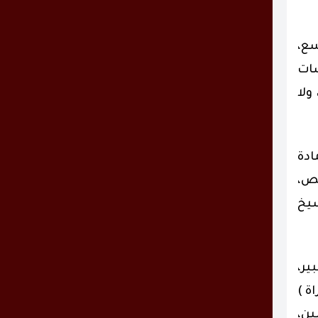
سع،
سات
ولا
ادة
نص،
سيخ
ير،
ة )
ين،