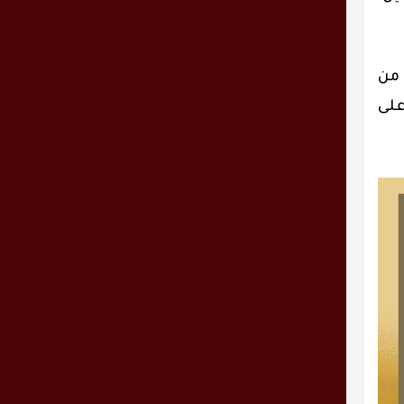
 من
على