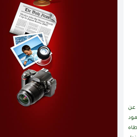
 عن
مود
طاه