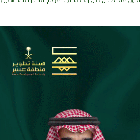
ن عند حسن ظن ولاة الأمر – أعزهم الله – وكافة أهالي وز