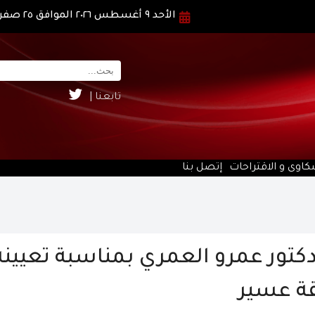
الأحد ٩ أغسطس ٢٠٢٦ الموافق ٢٥ صفر ١٤٤٨ هـ
تابعنا |
كاوى و الاقتراحات
إتصل بنا
دكتور عمرو العمري بمناسبة تعيينه
طقة عسير