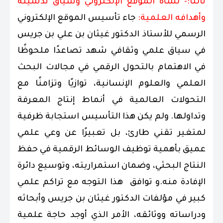
ثالثا:- نشأة الموقع الإلكتروني وسياق تدشينه
وأهدافه العلمية:
جاء تأسيس الموقع الإلكتروني
الرسمي للأستاذ الدكتور غيثان بن علي بن جريس
في سياق علمي وثقافي شهد تصاعدًا ملحوظًا
في الاهتمام بالتحول الرقمي في مجالات البحث
العلمي والعلوم الإنسانية، توازيًا وتزامنًا مع
التحولات العالمية في أنماط إنتاج المعرفة
وتداولها. ولم يكن هذا التأسيس استجابة ظرفية
لمتغير تقني طارئ، بل تعبيرًا عن وعي علمي
عميق بأهمية توظيف الوسائط الرقمية في حفظ
النتاج البحثي، وضمان استمراريته، وتوسيع دائرة
الإفادة منه.و توافق هذا التوجه مع تراكم علمي
كبير في مؤلفات الدكتور غيثان بن جريس وأبحاثه
ودراساته ووثائقه، الأمر الذي أوجد حاجة علمية