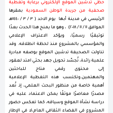
حظي تدشين الموقع الإلكتروني برعاية وتغطية
صحفية من جريدة الوطن السعودية
بمقرها
الرئيسي في مدينة أبها يوم الاحد ( ٣ / ٣ / ١٤٤٠هـ
الموافق ١١ / ١١ / ٢٠١٨) ، وهو ما يمنح هذا الحدث بعدًا
توثيقيًا رسميًا، ويؤكد الاعتراف الإعلامي
والمؤسسي بالمشروع منذ لحظة انطلاقه. وقد
تناولت الصحيفة تدشين الموقع بوصفه مبادرة
علمية رائدة، تُجسّد تحويل جهد بحثي امتد لعقود
إلى محتوى رقمي متاح للباحثين
والمهتمين.وتكتسب هذه التغطية الإعلامية
أهمية خاصة من منظور البحث العلمي، إذ تُعد
مصدرًا معاصرًا موثقًا يمكن الاعتماد عليه في
دراسة نشأة الموقع وسياقه، كما تعكس حضور
المشروع في الفضاء الثقافي العام،لا في الإطار