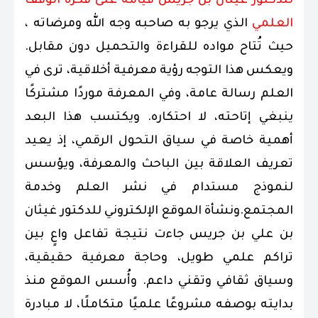
للدكتور غيثان بن جريس قيامه على فكرة الوقف
العلمي
الذي يرجو به صاحبه وجه الله ومرضاته ،
حيث تُتاح مواده للقراءة والتحميل دون مقابل.
ويعكس هذا التوجه رؤية معرفية أخلاقية، ترى في
العلم رسالة عامة، وفي المعرفة موردًا مشتركًا
ينبغي إتاحته، لا احتكاره. ويكتسب هذا البعد
أهمية خاصة في سياق التحول الرقمي، إذ يعيد
تعريف العلاقة بين الباحث والمعرفة، ويؤسس
لنموذج مستدام في نشر العلم وخدمة
المجتمع.ونشأة الموقع الإلكتروني للدكتور غيثان
بن علي بن جريس جاءت نتيجة تفاعل واعٍ بين
تراكم علمي طويل، وحاجة معرفية حقيقية،
وسياق ثقافي وتقني داعم. وأُسس الموقع منذ
بدايته بوصفه مشروعًا علميًا متكاملًا، لا مبادرة