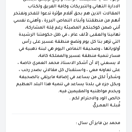
الادارة التهاني والتبريكات وكافة الفريق ولكتاب
المقالات الذين هم بحق أقلام مؤثرة تدعوا للفخر ونفتخر
أنهم من منطقتنا وأبناء النماص البررة ، وأهنيء نفسي
أنني ضمن كوكبتكم المضيئة رغم قِلة المشاركة،
تهانينا والعقبى لألف عام ، في ظل حكومتنا الرشيدة
التي تزهر بنا كل يوم وتضع منطقة عسير على رأس
أولوياتها ، وصحيفة النماص اليوم هي لبنة ذهبية في
مسار تنمية منطقة عسير والمملكة كافة،
لا يسعني إلا أن أشكر الاستاذ محمد العمري خاصة ،
على تعاونه معي ، واستقبال كل مقالاتي بصدر رحب ،
وشكراً لكل من يساعد في إضافة مايرتقي بالصحيفة
وبكل جزء في بلدنا يساعد في تنمية هذا البلد العظيم
ويخدم مواطنيه والمقيمين فيه.
خالص الود والاحترام لكم .
قُبلــة العمــريِّ
محمد بن فايز آل سال :
.