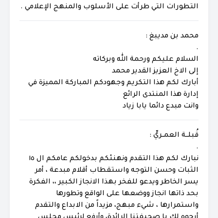
التطورات التي طرأت على الأسلوب والمنهج الإعلامي .
محمد بن مديبغ :
.
السلام عليكم ورحمة الله وبركاته
إلى الاخ العزيز القدير محمد
أبارك لكم هذا التكريم وجهودكم المباركة المميزة في
إدارة هذا المنتدى الرائع
وانت مبدع دائما يابا زياد
قُبلــة العمــريِّ :
.
نبارك لكم هذا التقدم ونهنئكم بدخولكم عامكم ال ١٥
الثبات وحسن التوجه واستقطاب أقلام مبدعة ، أمر
يسر الخاطر ويدعو للفخر بهذا الانجاز الكبير ،، الفكرة
بحد ذاتها انجاز ووضعها على الواقع وتطورها
واستمرارها ، شيء مبهج، مزيداً من الابداع والتقدم
أرجوه لك يا صحيفتنا الرائدة، وأرفع لرئيس مجلس