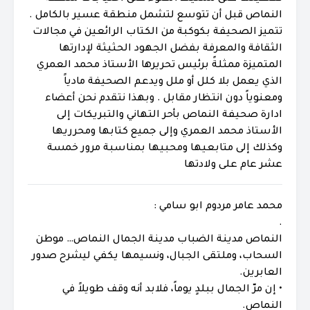
النماص قبل أن تتوسع لتشمل منطقة عسير بالكامل .
تتميز الصحيفة بكوكبة من الكتاب الرائعين في مجالات
الثقافة والمعرفة بفضل الجهود الحثيثة لإدارتها
المتميزة ممثلةً برئيس تحريرها الأستاذ محمد العمري
الذي يعمل بلا كلل أو ملل ويدعم الصحيفة مادياً
ومعنوياً دون انتظار مقابل . وبهذا نتقدم نحن أعضاء
ادارة صحيفة النماص بأحر التهاني والتبريكات إلى
الأستاذ محمد العمري وإلى جميع كتابها ومحرريها
وكذلك إلى متابعيها ومحبيها بمناسبة مرور خمسة
عشر عام على ولادتها
محمد عامر مردوم ابو سامي :
.
النماص مدينة الضباب مدينة الجمال النماص… موطن
السحاب، وملتقى الجبال، ونسيمها يكفي ليشرح صدور
العابرين.
• إن مرّ الجمال ببلدٍ يوماً، فلابد أنه وقف طويلاً في
النماص.