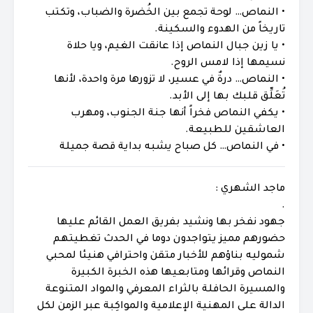
• النماص… لوحة تجمع بين الخُضرة والضباب، وتكتب
تاريخاً من الهدوء والسكينة.
• يا زين جبال النماص إذا عانقت الغيم، ويا حلاة
نسيمها إذا لامس الروح.
• النماص… درةٌ في عسير، لا تزورها مرة واحدة، لأنها
تُعَلِّق قلبك بها إلى الأبد.
• يكفي النماص فخراً أنها جنة الجنوب، ومهرب
العاشقين للطبيعة.
• في النماص… كل صباح يشبه بداية قصة جميلة
ماجد الشهري :
.
جهود نفخر بها ونشيد بفريق العمل القائم عليها
حضورهم مميز يتواجدون دوما في الحدث تغطيتهم
شموليه بناؤهم للأخبار متقن واحترافي هنيئا لمحبي
النماص وقرائها ومتابعيها هذه الخبرة الكبيرة
والمسيرة الحافلة بالثراء المعرفي والمواد المتنوعة
الدالة على المهنية الإعلامية والمواكِبة عبر الزمن لكل