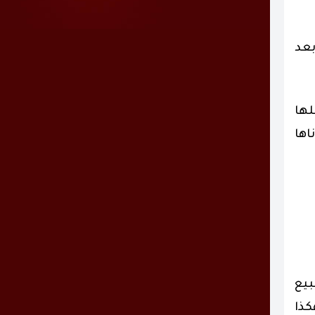
بعد
لها
اها
بيع
كذا