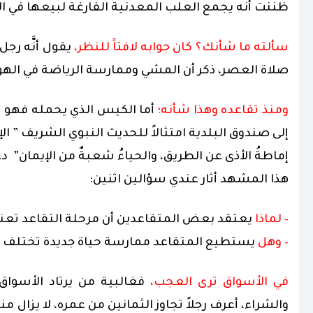
ظننت أنه يجمع العلب المعدنية الفارغة لبيعها في ا
سألته ما شأنك؟ كان جوابه لافتاً للنظر،
يقول أنَّه رج
صلاة العصر، ذكر أن المشي وممارسة الرياضة في الهواء ا
ومنذ تقاعده وهذا شأنه؛
أما الكيس الذي يحمله فهو نش
إلى صندوق البلدية امتثالاً للحديث النبوي الشريف ” الإي
إماطةُ الأذى عن الطريق، والحياءُ شعبةٌ من الإيمان”
هذا المشهد أثار عندي سؤالين اثنين:
–
لماذا
يعتقد بعض المتقاعدين
أن مرحلة التقاعد تع
–
وهل
يستطيع المتقاعد ممارسة
حياة جديدة تختلف 
في الأسواق ترى العجب،
فغالبية من يرتاد الأسواق
والشراء، أعرف رجلاً تجاوز الثمانين من عمره، لا يزال 