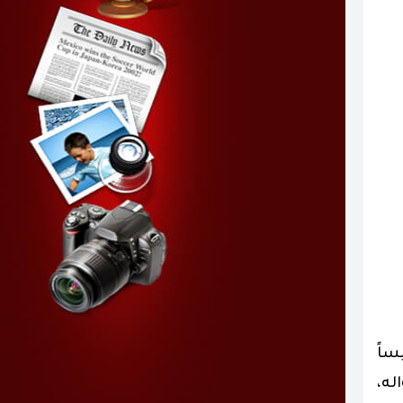
ساً
له،