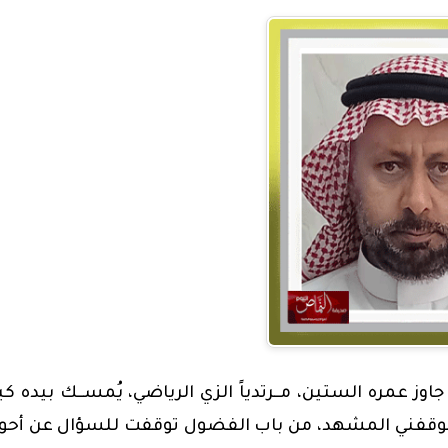
وز عمره الستين، مــرتدياً الزي الرياضي، يُمســك بيده كي
ستوقفني المشهد، من باب الفضول توقفت للسؤال عن أحوا