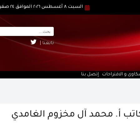
السبت ٨ أغسطس ٢٠٢٦ الموافق ٢٤ صفر ١٤٤٨ هـ
تابعنا |
كاوى و الاقتراحات
إتصل بنا
كاتب أ. محمد آل مخزوم الغامدي