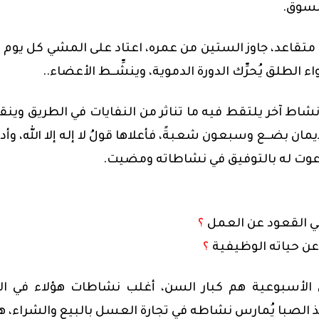
لسوق.
ل متقاعد، جاوز الستين من عمره، اعتاد على المشي كل يوم 
لطلق يُحرِّك الدورة الدموية، وينشِّــط الأعضاء..
اط آخر يلتقط فيه ما تناثر من النفايات في الطريق وينق
مان بضــع وسبعون شعبةً، فأعلاها قولُ لا إله إلا الله، وأدن
 دعوت له بالتوفيق في نشاطاته ومضيت.
ني القعود عن العمل
؟
عن حياته الوظيفية
؟
 الأسبوعية هم كبار السن، أغلب نشاطات هؤلاء في ال
منذ الصبا يُمارس نشاطه في تجارة العسل بالبيع والشراء، ه