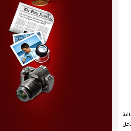
افة
دخل