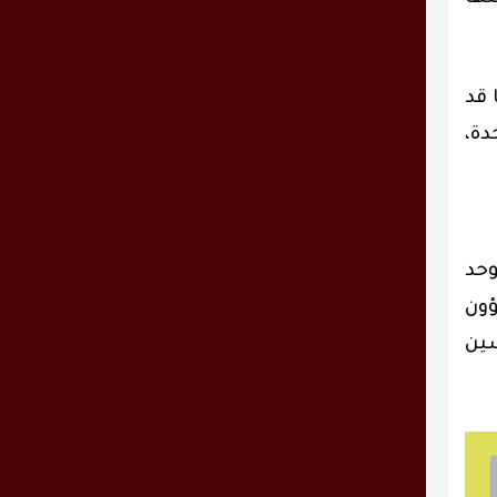
 قد
دة،
وحد
ؤون
سين