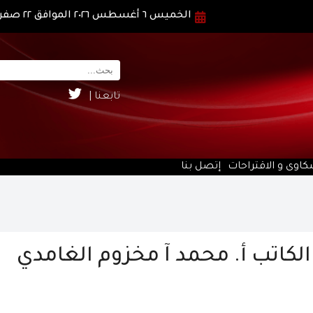
الخميس ٦ أغسطس ٢٠٢٦ الموافق ٢٢ صفر ١٤٤٨ هـ
تابعنا |
كاوى و الاقتراحات
إتصل بنا
 الكاتب أ. محمد آ مخزوم الغامدي