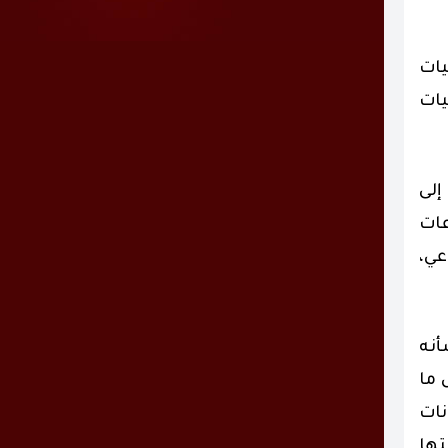
يات
يات
لى
عات
عي،
أنه
 ما
ات
ها