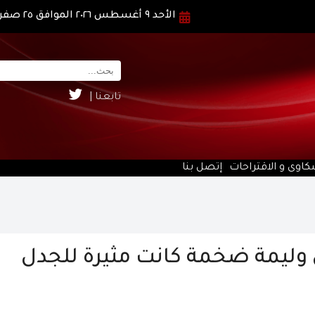
الأحد ٩ أغسطس ٢٠٢٦ الموافق ٢٥ صفر ١٤٤٨ هـ
تابعنا |
كاوى و الاقتراحات
إتصل بنا
ى وليمة ضخمة كانت مثيرة للجدل