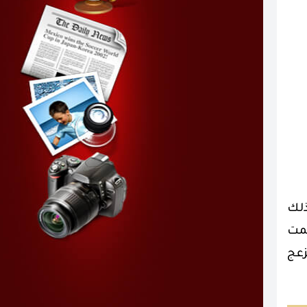
ذلك
يمت
زعج