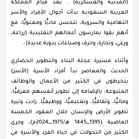
(المدنية والعسكرية) . بعد قيام المملكة
العربية السعودية بدأت أحوال الأفراد والأسر
التهامية والسروية، تتحسن ماديًّا ومعنويًّا، مع
أنهم بقوا يمارسون أعمالهم التقليدية (زراعة،
ورعي، وتجارة، وحرف وصناعات يدوية عديدة)..
وأثناء مسيرة عجلة البناء والتطوير الحضاري
الحديث والمعاصر بدأ أفراد الأسرة (الأسر)
ينخرطون في الكثير من الأعمال والوظائف
المتنوعة، بالإضافة إلى تطوير أنفسهم معرفيًّا،
وماليًّا، وثقافيًّا، وتعليميًّا، ووظيفيًّا. زادت وتيرة
تطوير الأرض والإنسان خلال العقود الخمسة
الماضية (1395ـــ1445 هـ/1975ــــ2024م)، وجرى
الكثير من التحولات في حياة الفرد والأسرة في