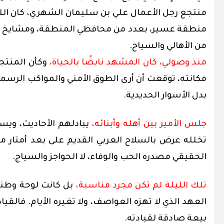
منتجع رجل الأعمال علي بن سليمان الشهري، كان اللق
منطقة عسير، بعدد من محافظي المنطقة، ومشايخ القب
من الأهالي والسياح.
منذ وصولي، كان المشهد نابضًا بالحياة،
وكأن المنتجع
مكانته، توقعت أن أرى الطوق الأمني والمواكب الرسمي
بدل الأسوار الحديدية.
جلس الأمير بين أهله وأبنائه،
يبادلهم الأحاديث، ويست
تخلله عرض بالسلاح العربي القديم على بعد أمتار منه
الحقيقي مصدره الحب والوفاء، لا الحواجز والسياج.
تلك الليلة لم تكن مجرد مناسبة،
بل كانت لوحة وطني
العهد الذي لا تهزه العواصف، ولا تغيره الأيام. فال
بيعة صادقة لقيادته.