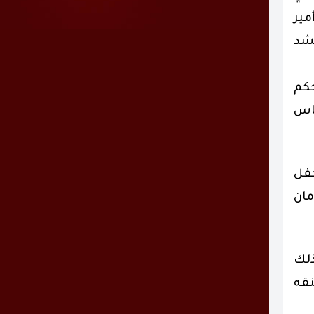
مير
حشد
حكم
ناس
حفل
مان
ذلك
نقه