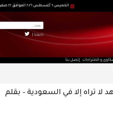
الخميس ٦ أغسطس ٢٠٢٦ الموافق ٢٢ صفر ١٤٤٨ هـ
تابعنا |
كاوى و الاقتراحات
إتصل بنا
ا تراه إلا في السعودية – بقلم