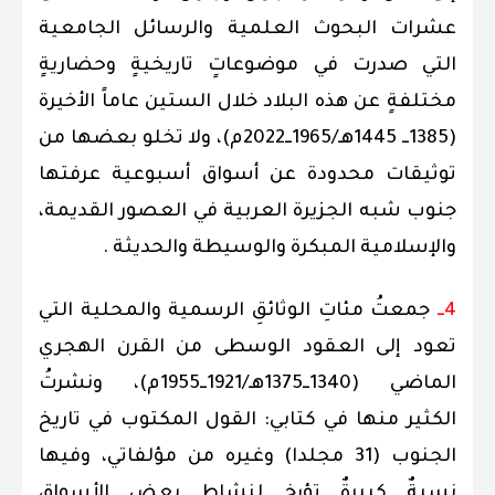
عشرات البحوث العلمية والرسائل الجامعية
التي صدرت في موضوعاتٍ تاريخيةٍ وحضاريةٍ
مختلفةٍ عن هذه البلاد خلال الستين عاماً الأخيرة
(1385ــ 1445هـ/1965ــ2022م)، ولا تخلو بعضها من
توثيقات محدودة عن أسواق أسبوعية عرفتها
جنوب شبه الجزيرة العربية في العصور القديمة،
والإسلامية المبكرة والوسيطة والحديثة .
4ــ
جمعتُ مئاتِ الوثائقِ الرسمية والمحلية التي
تعود إلى العقود الوسطى من القرن الهجري
الماضي (1340ــ1375هـ/1921ــ1955م)، ونشرتُ
الكثير منها في كتابي: القول المكتوب في تاريخ
الجنوب (31 مجلدا) وغيره من مؤلفاتي، وفيها
نسبةٌ كبيرةٌ تؤرخ لنشاط بعض الأسواق