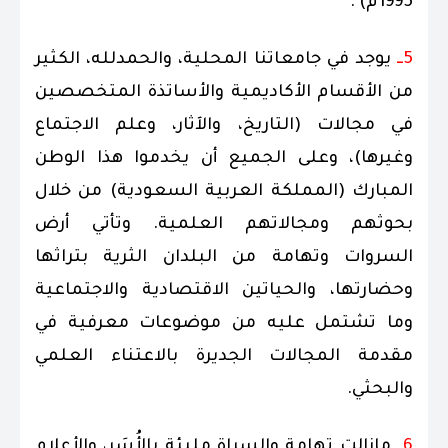
1995م) .
5ــ
يوجد في جامعاتنا المحلية، والحمدلله، الكثير
من الأقسام الأكاديمية والأساتذة المتخصصين
في مجالات (التاريخ، والآثار، وعلم الاجتماع
وغيرها)، وعلى الجميع أن يخدموا هذا الوطن
المبارك (المملكة العربية السعودية) من خلال
بحوثهم ومجالاتهم العلمية. وتأتي أرض
السروات وتهامة من البلدان الثرية بتراثها
وحضارتها، والحياتين الاقتصادية والاجتماعية
وما تشتمل عليه من موضوعات معرفية في
مقدمة المجالات الجديرة بالاعتناء العلمي
والبحثي.
6ــ
مازالت تهامة والسراة مليئة بالأُسَر، والأعلام