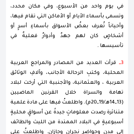
في يوم واحد من الأسبوع، وفي مكان محدد،
وتسمى بأسماء الأيام أو الأماكن التي تقام فيها،
وأحياناً تُعرف بعضُ الأسواق بأسماءِ أسرٍ أو
أشخاصٍ كان لهم جهدٌ وأدوارٌ فعليةٌ في
تأسيسها .
3ــ
قرأت العديد من المصادر والمراجع العربية
المحلية، وكتبِ الرحالة الأجانب، وآلافِ الوثائق
العربية ، والعثمانية، والأجنبية التي أرخت لبلاد
تهامة والسراة خلال القرنين الماضيين
(13ــ14هـ/19ــ20م). واطلعتُ فيها على مادة علمية
متناثرة رصدت معلوماتٍ جيدةً عن أسواقٍ محليةٍ
أسبوعيةٍ في البلاد الممتدة من الليث والطائف
إلى مدن وحواضر نجران وجازان. واطلعتُ على