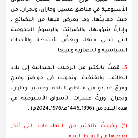
الأسبوعية في مناطق عسير، وجازان، ونجران، من
حيث حمايتُها، وما يعرض فيها من البضائع ،
وإدارةُ شؤونها، والضرائبُ والرسومُ الحكومية
التي تجبى منها، وبعضُ لأنشطة والأحداث
السياسية والحضارية وغيرها.
5ــ
قمتُ بالكثير من الرحلات الميدانية إلى بلاد
الطائف، والقنفذة. وتجولت في حواضرَ ومدنٍ
وقرىً عديدةٍ من مناطق الباحة، وعسير، وجازان،
ونجران. وزرتُ عشرات الأسواق الأسبوعية في
هذه البلاد من (1396ــ1446هـ/1976ــ2024م) .
(*) وخرجتُ بالكثير من الانطباعات التي أذكر
بعضها في النقاط الآتية: