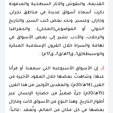
القديمة، والنقوش والآثار السطحية والمدفونة
ذكرت أسماء أسواق عديدة في مناطق نجران،
وجازان، وعسير. ونجد بعض كتب السير، والتاريخ
الحولي أو الموضوعي(المحلي)، والجغرافيا
والرحلات، والأدب تشير إلى بعض الأسواق في
تهامة والسراة خلال القرون الإسلامية المبكرة
والوسيطة(ق1ــ ق11هـ/ق7ــ ق17م) .
2ــ
إن الأسواق الأسبوعية التي سمعنا أو قرأنا
عنها، وشاهدتُ بعضها خلال العقود الأخيرة من
القرن (14هـ/20م)، والعقدين الأولين من هذا القرن
(15هـ/20م) جزءٌ صغيرٌ من حضارة الإنسان عبر
أطوار التاريخ. وهذا النوع من الأسواق كانت ومازال
بعضها في كل مكان من العالم، وتُعقد -غالباً-