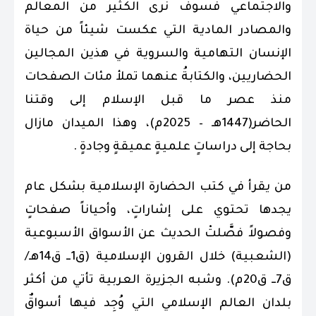
والاجتماعي فسوف نرى الكثير من المعالم
والمصادر المادية التي عكست شيئاً من حياة
الإنسان التهامية والسروية في هذين المجالين
الحضاريين، والكتابةُ عنهما تملأ مئات الصفحات
منذ عصر ما قبل الإسلام إلى وقتنا
الحاضر(1447هـ – 2025م)، وهذا الميدان مازال
بحاجة إلى دراساتٍ علميةٍ عميقةٍ وجادةٍ .
من يقرأ في كتب الحضارة الإسلامية بشكل عام
يجدها تحتوي على إشاراتٍ، وأحياناً صفحاتٍ
وفصولاً فصَّلتْ الحديث عن الأسواق الأسبوعية
(الشعبية) خلال القرون الإسلامية (ق1ــ ق14هـ/
ق7ــ ق20م). وشبه الجزيرة العربية تأتي من أكثر
بلدان العالم الإسلامي التي وُجِد فيها أسواقٌ