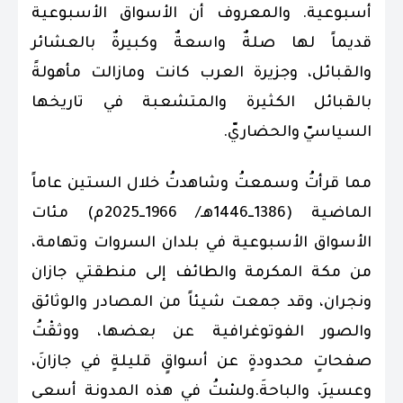
أسبوعية. والمعروف أن الأسواق الأسبوعية
قديماً لها صلةٌ واسعةٌ وكبيرةٌ بالعشائر
والقبائل، وجزيرة العرب كانت ومازالت مأهولةً
بالقبائل الكثيرة والمتشعبة في تاريخها
السياسيّ والحضاريّ.
مما قرأتُ وسمعتُ وشاهدتُ خلال الستين عاماً
الماضية (1386ــ1446هـ/ 1966ــ2025م) مئات
الأسواق الأسبوعية في بلدان السروات وتهامة،
من مكة المكرمة والطائف إلى منطقتي جازان
ونجران، وقد جمعت شيئاً من المصادر والوثائق
والصور الفوتوغرافية عن بعضها، ووثقْتُ
صفحاتٍ محدودةٍ عن أسواقٍ قليلةٍ في جازانَ،
وعسيرَ، والباحةَ.ولسْتُ في هذه المدونة أسعى