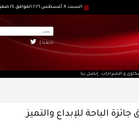
السبت ٨ أغسطس ٢٠٢٦ الموافق ٢٤ صفر ١٤٤٨ هـ
تابعنا |
كاوى و الاقتراحات
إتصل بنا
ائزة الباحة للإبداع والتميز