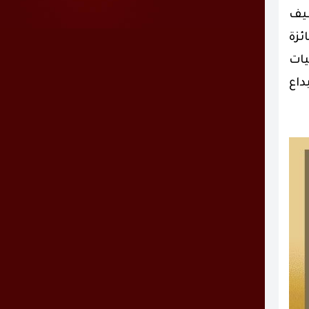
ظيف
ئزة
ة تحيات
داع