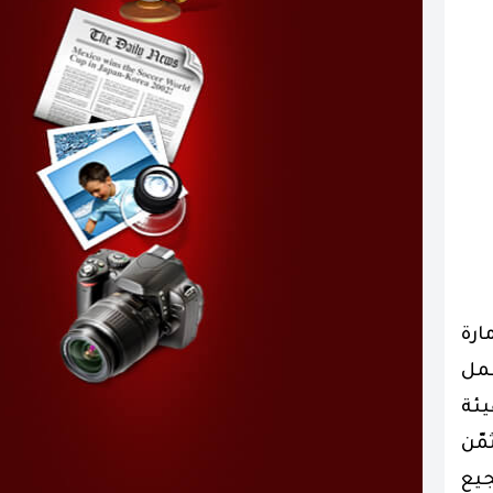
ارة
عمل
الهيئة
مّن
جيع