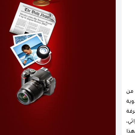
 من
يدوية
رفة
ثي،
هذا