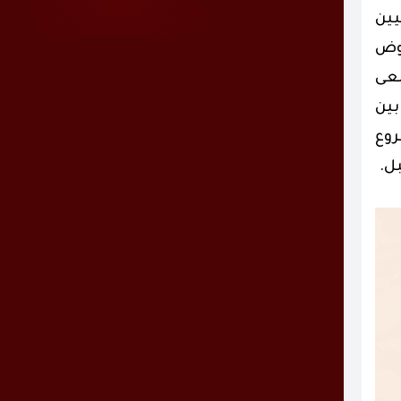
يين
روض
سعى
بين
روع
ل.