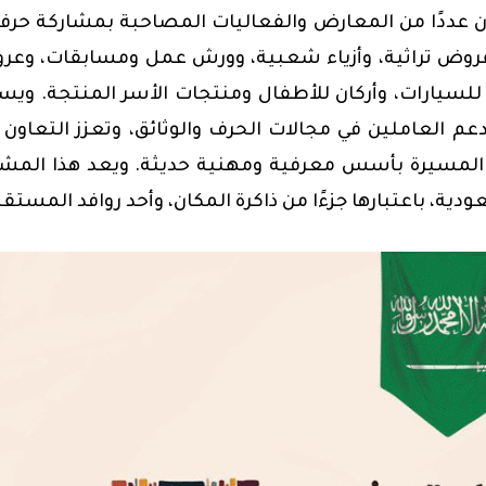
عددًا من المعارض والفعاليات المصاحبة بمشاركة حرف
ب عروض تراثية، وأزياء شعبية، وورش عمل ومسابقات، وع
 للسيارات، وأركان للأطفال ومنتجات الأسر المنتجة. وي
عم العاملين في مجالات الحرف والوثائق، وتعزز التعاون 
ة المسيرة بأسس معرفية ومهنية حديثة. ويعد هذا المش
ية، باعتبارها جزءًا من ذاكرة المكان، وأحد روافد المستقب