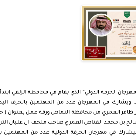
ان الحرفة الدولي” الذي يقام في محافظة الزلفي ابتدأ
 الخميس 1 – 9 / 2035م الموافق 3- 11 / 1446هـ، ويشارك في المهرجان عدد من المهتمين بالحرف ال
ر ظافر العمري من محافظة النماص ورقة عمل بعنوان ( ح
اذ صالح بن محمد القناص العمري صاحب متحف ال عليان الترا
 سيشارك في مهرجان الحرفة الدولية عدد من المهنمين ب