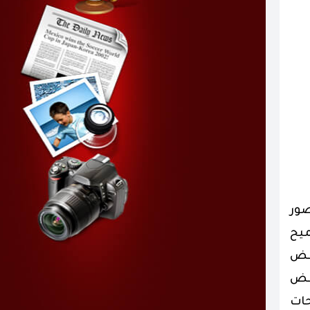
صور
ميح
بعض
عض
ات