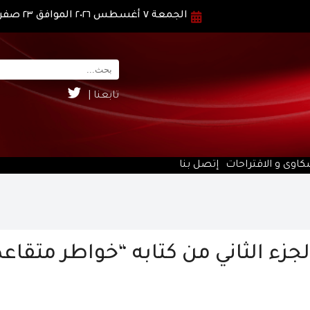
الجمعة ٧ أغسطس ٢٠٢٦ الموافق ٢٣ صفر ١٤٤٨ هـ
تابعنا |
كاوى و الاقتراحات
إتصل بنا
زء الثاني من كتابه “خواطر متقاعد