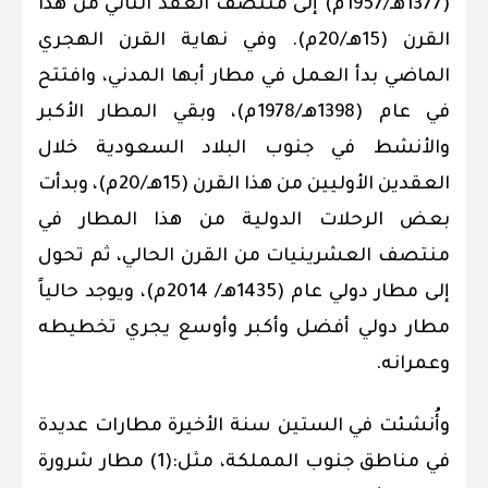
(1377هـ/1957م) إلى منتصف العقد الثاني من هذا
القرن (15هـ/20م). وفي نهاية القرن الهجري
الماضي بدأ العمل في مطار أبها المدني، وافتتح
في عام (1398هـ/1978م)، وبقي المطار الأكبر
والأنشط في جنوب البلاد السعودية خلال
العقدين الأوليين من هذا القرن (15هـ/20م)، وبدأت
بعض الرحلات الدولية من هذا المطار في
منتصف العشرينيات من القرن الحالي، ثم تحول
إلى مطار دولي عام (1435هـ/ 2014م)، ويوجد حالياً
مطار دولي أفضل وأكبر وأوسع يجري تخطيطه
وعمرانه.
وأُنشئت في الستين سنة الأخيرة مطارات عديدة
في مناطق جنوب المملكة، مثل:(1) مطار شرورة