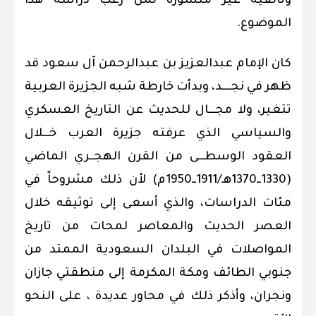
وثائقية غير منشورة لمن رغب دراسة هذا
الموضوع.
كان الإمام عبدالعزيز بن عبدالرحمن آل سعود قد
ظهر في نجــــد، وبدأت خارطة شبه الجزيرة العربية
تتغير، ولا مجـــال للحديث عن التاريخ العسكري
والسياسي الذي عرفته جزيرة العرب خـــلال
العقود الوسطـــى من القرن الهجــري الماضي
(1330ــ1370هـ/
1911ــ1950م) لأن ذلك مشروحاً في
مئات الدراسات، والذي أسعى إلى توثيقه خلال
العصر الحديث والمعاصر لمحات من تاريخ
المواصلات في البلدان السعودية الممتد من
جنوبي الطائف ومكة المكرمة إلى منطقتي جازان
ونجران، وأذكر ذلك في محاور عديدة ، على النحو