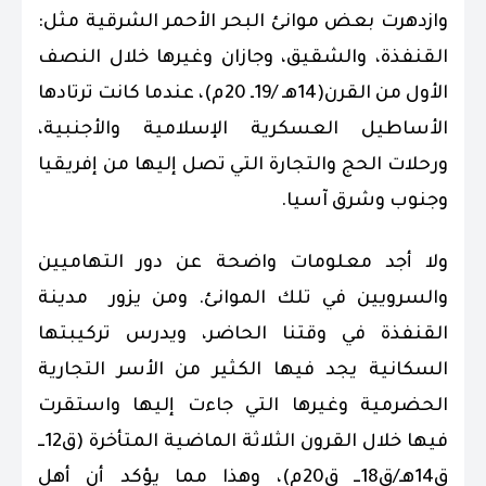
وازدهرت بعض موانئ البحر الأحمر الشرقية مثل:
القنفذة، والشقيق، وجازان وغيرها خلال النصف
الأول من القرن(14هـ /19ـ 20م)، عندما كانت ترتادها
الأساطيل العسكرية الإسلامية والأجنبية،
ورحلات الحج والتجارة التي تصل إليها من إفريقيا
وجنوب وشرق آسيا.
ولا أجد معلومات واضحة عن دور التهاميين
والسرويين في تلك الموانئ. ومن يزور مدينة
القنفذة في وقتنا الحاضر، ويدرس تركيبتها
السكانية يجد فيها الكثير من الأسر التجارية
الحضرمية وغيرها التي جاءت إليها واستقرت
فيها خلال القرون الثلاثة الماضية المتأخرة (ق12ــ
ق14هـ/ق18ــ ق20م)، وهذا مما يؤكد أن أهل