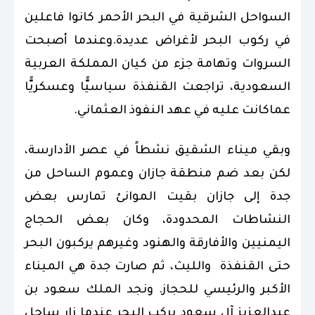
السواحل الشرقية في البحر الأحمر كانوا فاعلين
في ركوب البحر لأغراض عديدة.وعندما أصبحت
السروات وتهامة جزء من كيان المملكة العربية
السعودية، تراجعت القنفذة سياسيًّا وعسكريًّا
عماكانت عليه في عهد النفوذ العثماني.
وبقي ميناء الشقيق نشطاً في عصر الأدارسة،
لكن بعد ضم منطقة جازان وعموم الساحل من
جدة إلى جازان بقيت الموانئ تمارس بعض
النشاطات المحدودة، وكان بعض الحجاج
اليمنيين والأفارقة والهنود وغيرهم يركبون البحر
حتى القنفذة والليث، ثم صارت جدة هي الميناء
الأكبر والرئيسي للحجاز. ونجد الملك سعود بن
عبدالعزيز آل سعود يركب البحر عندما زار ساحل