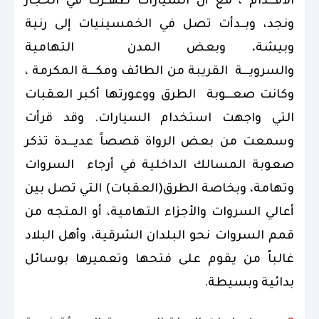
الأقـــدام ، مع أن السيارات ظهــرت في الحجاز
ونجد، وبــدأت تصل في الخمسينيات إلى رنية
وبيشة، وبعض المدن التهامية
والسرويـــة القريبة من الطائف ومكـــة المكرمة ،
وكانت صعـــوبة الطرق ووعورتها أكبر العقبات
التي واجهت استخدام السيارات. وقد قرأت
وسمعت من بعض الرواة قصصاً عديـــدة تذكر
صعوبة المسالك الداخلية في أرجاء السروات
وتهامة، وبخاصة الطرق(العقبات) التي تصل بين
أعالي السروات والأجزاء التهامية، أو المتجه من
قمم السروات نحو البلدان الشرقية، وأهل البلاد
غالباً من يقوم على فتحها وتعميرها بوسائل
بدائية وبسيطة.