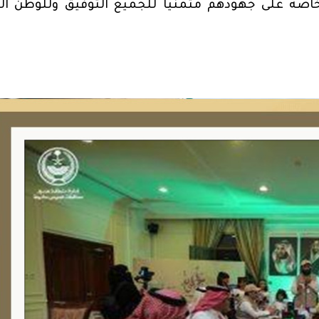
خاصه على جهودهم متمنياً للجميع التوفيق وللوطن ال