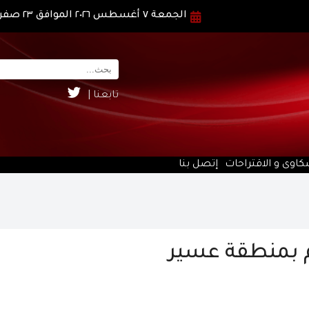
الجمعة ٧ أغسطس ٢٠٢٦ الموافق ٢٣ صفر ١٤٤٨ هـ
تابعنا |
كاوى و الاقتراحات
إتصل بنا
لم بمنطقة عسير