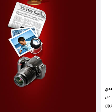
امدي
 عن
رون