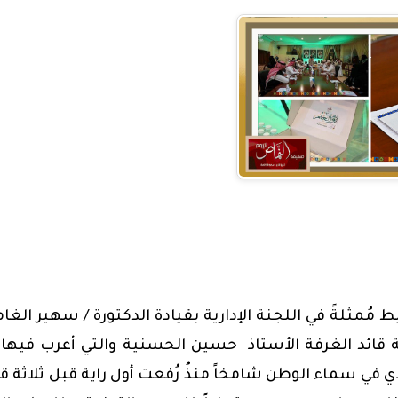
افظة خميس مشيط مُمثلةً في اللجنة الإدارية بقيادة الدكتورة / سهير الغ
ة قائد الغرفة الأستاذ حسين الحسنية والتي أعرب فيها
 في سماء الوطن شامخاً منذُ رُفعت أول راية قبل ثلاثة ق