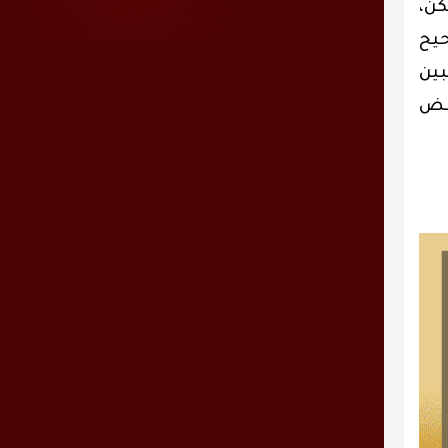
كن،
حيح
بين
بعض