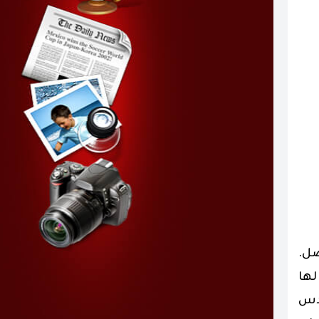
صل.
لها
ندس