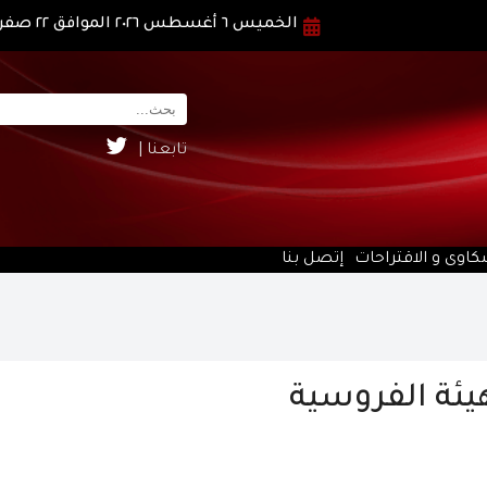
الخميس ٦ أغسطس ٢٠٢٦ الموافق ٢٢ صفر ١٤٤٨ هـ
تابعنا |
كاوى و الاقتراحات
إتصل بنا
هيئة الفروسية