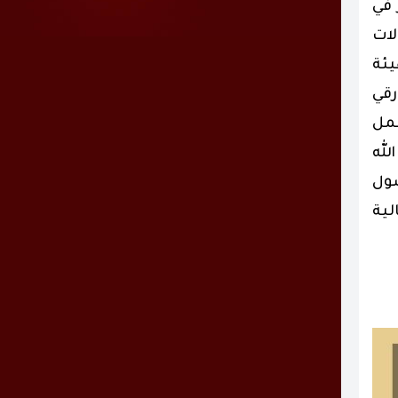
 في
لات
يئة
رقي
عمل
ة ومواكبة رؤية المملكة 2030 وبأذن الله
صول
عالية