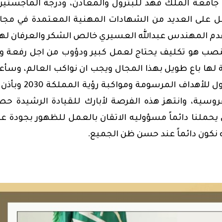
امعة الملك فهد للبترول والمعادن، ودرجة الماجستير
صل على العديد من الشهادات المهنية المعتمدة في مجا
 قدم المهندس عبدالله العسيري خالص الشكر والعرفان له
المنصب هو تكليف يحتاج لعمل كبير ودؤوب من اجل رفعة و
لها باع طويل بهذا المجال ويجب ان نواكب العالم، وسأ
مع زملائي بهيئة الفروسية لتقديم كل طاقاتنا للوصول للأهداف المرسوم
وسية، وانتهز هذه الفرصة لأبارك للقيادة الرشيدة ح
ضافة كأس العالم 2034 الامر الذي يحملنا دائماً مسؤوليه الاتقان بالعمل للظهور بجودة 
ه نكون دائماً عند حسن ظن الجميع.