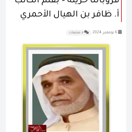
قروباتنا حزينة – بقلم الكاتب
المقالات
أ. ظافر بن الهيال الأحمري
الشكاوى و الاقتراحات
6 نوفمبر, 2024
لا تعليقات
إتصل بنا