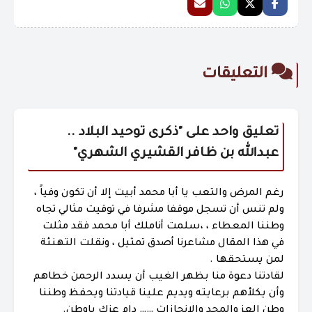
التعليقات
تعليق واحد على "
ذكرى توحيد البلاد ..
عبدالله بن ظافر القشيري الشهري
"
رغم المرض والتعب يا أبا محمد أبيت إلا أن تكون وفياً ،
ولم تنس أن تسجل موقفا مشرفا في توقيت مثالي تجاه
وطننا المعطاء ، ،سلمت أناملك أبا محمد فقد مثلت
في هذا المقال مشاعرنا أصدق تمثيل ، ونقلت التهنئة
لمن يستحقها .
لقادتنا دعوة منا بظهر الغيب أن يسدد الرحمن خطاهم
وأن يكلأهم برعايته ويديم علينا قيادتنا ويحفظ وطننا
وطن العز والمجد والإنجازات …… دام عزك ياوطن.