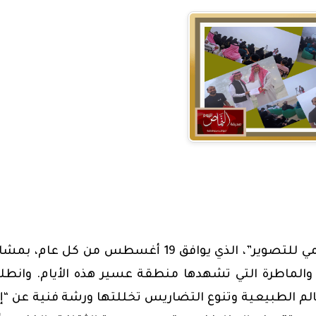
احتفلت جمعية الثقافة والفنون بأبها بـ “اليوم العالمي للتصوير”، الذي يوافق 19 أغسطس من كل ع
عتدلة والماطرة التي تشهدها منطقة عسير هذه الأيام. وانط
عالم الطبيعية وتنوع التضاريس تخللتها ورشة فنية عن “إد