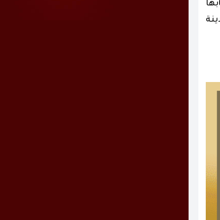
بها
ينة