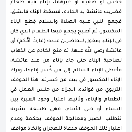
جحش أو صفية أو غيرهما، بإناء فيه طعام
فضربت عائشة يد الخادم، فسقط الإناء فانشق،
فجمع النبي عليه الصلاة والسلام قِطع الإناء
المكسور، ثم أصبح يجمع فيها الطعام الذي كان
في الإناء، ويقول للحاضرين عنده: (غارتْ ‌أمُّكم) أي
عائشة رضي الله عنها، ثم منع الخادم عن الذهاب
لصاحبة الإناء حتى جاء بإناء من عند عائشة،
فأعطى الإناء السالم إلى من كُسر إناءها، وترك
الإناء المكسور في بيت من كسرته، هذا الموقف
التربوي من فوائده، الجزاء من جنس العمل في
الطعام والإناء، وثانيها اعتبار وجود الغيرة بين
النساء أو حتى الأبناء، فهي طبيعة بشرية
تتطلب الصبر ومعالجة الموقف بحكمة وعدم
اعتبار ذلك الموقف مدعاة للهجران واتخاذ مواقف