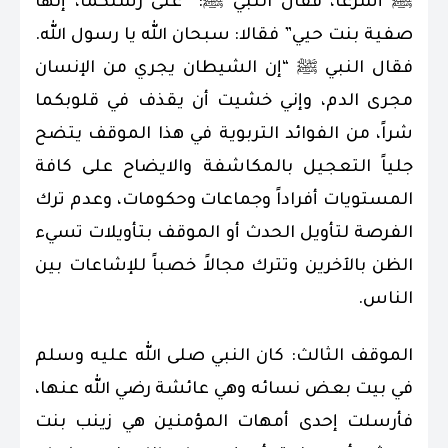
ﷺ أسرعا، فقال النبي ﷺ: “على رسلكما، إنها
صفية بنت حيي” فقالا: سبحان الله يا رسول الله.
فقال النبي ﷺ “إن الشيطان يجري من الإنسان
مجرى الدم، وإني خشيت أن يقذف في قلوبكما
شراً، من الفوائد التربوية في هذا الموقف يتضح
جلياً التعجيل بالمكاشفة والايضاح على كافة
المستويات أفراداً وجماعات وحكومات، وعدم ترك
الفرصة لتأويل الحدث أو الموقف بتأويلات تسيء
الظن بالآخرين وتترك مجالاً خصباً للإشاعات بين
الناس.
الموقف الثالث: كان النبي صلى الله عليه وسلم
في بيت بعض نسائه وهي عائشة رضي الله عنها،
فأرسلت إحدى أمهات المؤمنين هي زينب بنت