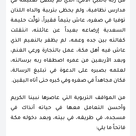
من ربه بالنبي الأمي، الذي لم يتلقى تعليمه في
مدارس نظامية، ولم يحظى بتربية والداه اللذان
توفيا في صغره، عاش يتيماً فقيراً، تولَّت حليمة
السعدية إرضاعه بعيداً عن عائلته، انتقلت
كفالته بين جده وعمه، لم يظفر بالنعيم الذي
عاش فيه أهل مكة، عمل بالتجارة ورعي الغنم،
وبعد الأربعين من عمره اصطفاه ربه برسالته،
لعلمه بصبره على الدعوة في تبليغ الرسالة،
فكان مجاهداً في صغره وفي كبره حتى أتاه اليقين.
من المواقف التربوية التي عاصرها نبينا الكريم
وأحسن التعامل معها في حياته آنذاك في
مسجده، في طريقه، في بيته، وبعد دخوله مكة
فاتحاً ما يلي: