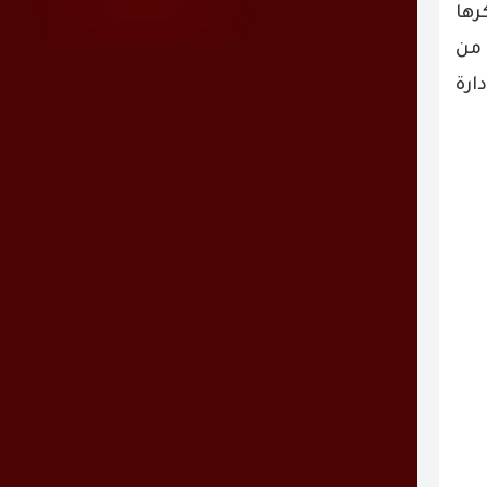
رها
 من
ارة