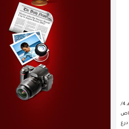
في ليلة غمرتها النجوم كرمت ديوانية بني شهر في ملتقاها السنوي بمحافظة تنومة يوم الخميس 28/ 12/ 1445هـ 4/
ماص
درع