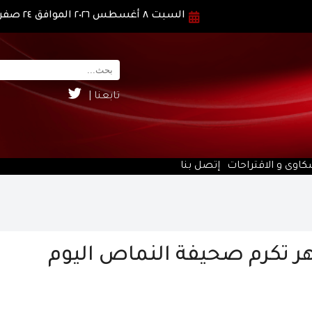
السبت ٨ أغسطس ٢٠٢٦ الموافق ٢٤ صفر ١٤٤٨ هـ
تابعنا |
كاوى و الاقتراحات
إتصل بنا
شهر تكرم صحيفة النماص اليوم