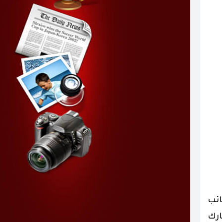
ائب
ارك