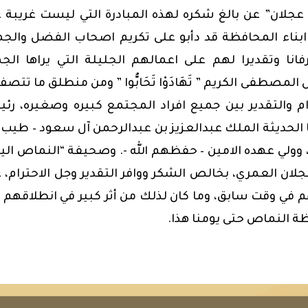
عجلان” عن بالغ شكره لهذه المبادرة التي ليست غريبة 
 ابناء المحافظة قد دأبو على تكريم اصحاب الفضل والج
نا وتقديرا لهم على اعمالهم الجليلة التي
يراها الج
طفى الكريم ” تَهَادَوْا تَحَابُّوا ” ومن منطلق ما تتصف
رام والتقدير بين جميع افراد المجتمع كبيره وصغيره، رئ
الحديثة الملك عبدالعزيز بن عبدالرحمن آل سعود – طيب ا
، وولي عهده الامين – حفظهم الله -.
وصحيفة “النماص الي
عجلان العمري،
بخالص الشكر ووافر التقدير وجل الاحترام، 
م في وقت سابق، وما كان لذلك من أثر كبير في انطلاقهم 
ظة النماص حتى يومنا هذا.