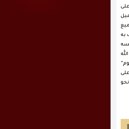
على
ميل
ميع
 به
يسه
لله
وم”
على
نحو