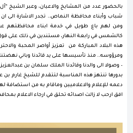
بالحضور عدد من المشايخ والاعيان، وعبر الشيخ “آ
ل 
شباب وأبناء محافظة النماص.. تجدر الاشارة الى ان
ومن لهم باع طويل في خدمة ابناء محافظتهم عرفا
كالشمس في رابعة النهار، مستندين في ذلك على قول المص
هذه البلاد المباركة من تعزيز أواصر المحبة والاحت
ومرؤوسه.. منذ تأسيسها على يد قائدنا وباني نهضتنا 
– وصولا الى والدنا وقائدنا الملك سلمان بن عبدالعزيز
بدورها تنتهز هذه المناسبة لتتقدم للشيخ غارم بن 
دعمه للإعلام والاعلاميين وماقام به من استضافة له
افق ارحب لا زالت اصدائه تحلق في ارجاء الاعلام بمحاف