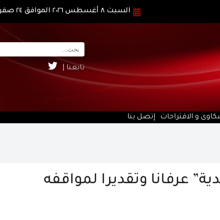
السبت ٨ أغسطس ٢٠٢٦ الموافق ٢٤ صفر ١٤٤٨ هـ
تابعنا |
كاوى و الاقتراحات
إتصل بنا
دية” عرفانا وتقديرا لمواقفه